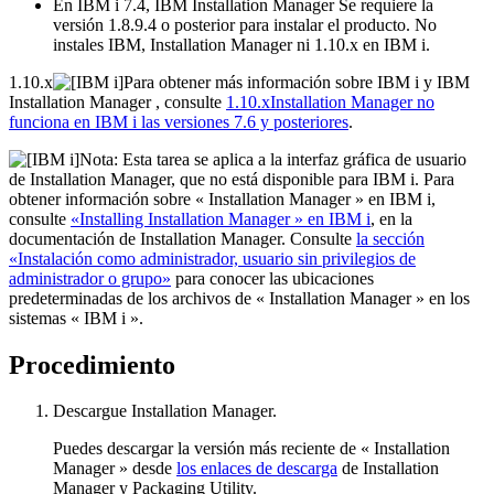
En IBM i 7.4, IBM Installation Manager Se requiere la
versión 1.8.9.4 o posterior para instalar el producto. No
instales IBM, Installation Manager ni 1.10.x en IBM i.
1.10.x
Para obtener más información sobre IBM i y IBM
Installation Manager , consulte
1.10.xInstallation Manager no
funciona en IBM i las versiones 7.6 y posteriores
.
Nota:
Esta tarea se aplica a la interfaz gráfica de usuario
de Installation Manager, que no está disponible para IBM i. Para
obtener información sobre « Installation Manager » en IBM i,
consulte
«Installing Installation Manager » en IBM i
, en la
documentación de Installation Manager. Consulte
la sección
«Instalación como administrador, usuario sin privilegios de
administrador o grupo»
para conocer las ubicaciones
predeterminadas de los archivos de « Installation Manager » en los
sistemas « IBM i ».
Procedimiento
Descargue Installation Manager.
Puedes descargar la versión más reciente de « Installation
Manager » desde
los enlaces de descarga
de Installation
Manager y Packaging Utility.