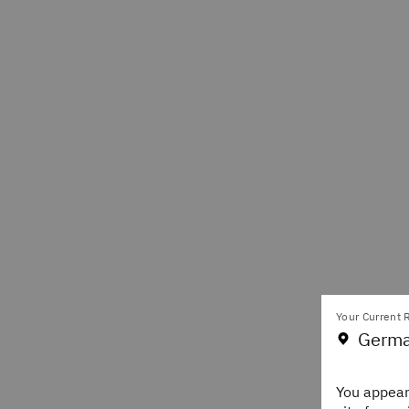
Your Current R
Germa
You appear