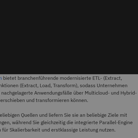
n
bietet branchenführende modernisierte ETL- (Extract,
nktionen (Extract, Load, Transform), sodass Unternehmen
 nachgelagerte Anwendungsfälle über Multicloud- und Hybrid-
rschieben und transformieren können.
liebigen Quellen und liefern Sie sie an beliebige Ziele mit
en, während Sie gleichzeitig die integrierte Parallel-Engine
 für Skalierbarkeit und erstklassige Leistung nutzen.