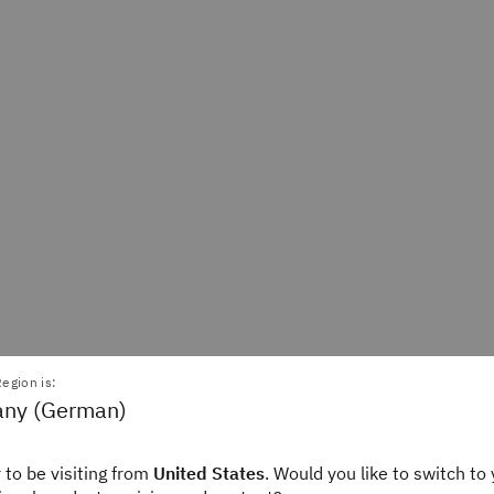
egion is:
ny (German)
 to be visiting from
United States
. Would you like to switch to 