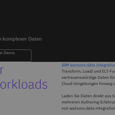
n komplexer Daten
ive-Demo
r
IBM watsonx.data integratio
Transform, Load) und ELT-Fu
vertrauenswürdige Daten für
Workloads
Cloud-Umgebungen hinweg ve
Laden Sie Daten direkt aus be
mehreren Authoring-Erfahrung
von watsonx.data integration