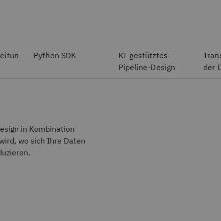
beitungs-
Python SDK
KI-gestütztes
Tran
Pipeline-Design
der 
Design in Kombination
wird, wo sich Ihre Daten
duzieren.