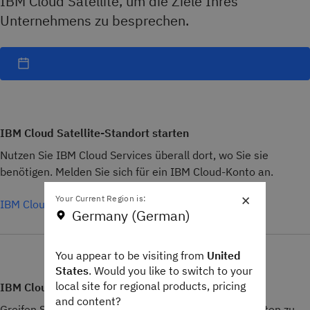
IBM Cloud Satellite, um die Ziele Ihres
Unternehmens zu besprechen.
IBM Cloud Satellite-Standort starten
Nutzen Sie IBM Cloud Services überall dort, wo Sie sie
benötigen. Melden Sie sich für ein IBM Cloud-Konto an.
×
Your Current Region is:
IBM Cloud Satellite kennenlernen
Germany (German)
You appear to be visiting from
United
States
. Would you like to switch to your
local site for regional products, pricing
IBM Cloud-Community beitreten
and content?
Greifen Sie auf IBM Cloud Satellite-Ökosystem-Experten zu