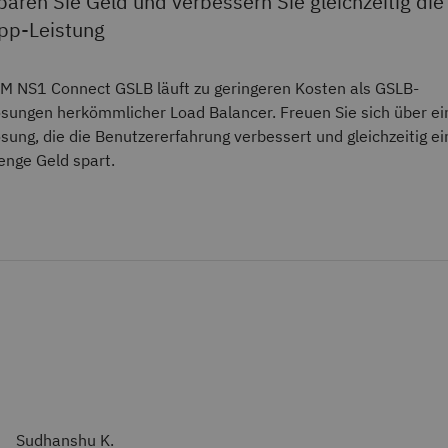
paren Sie Geld und verbessern Sie gleichzeitig die
pp-Leistung
M NS1 Connect GSLB läuft zu geringeren Kosten als GSLB-
sungen herkömmlicher Load Balancer. Freuen Sie sich über ei
sung, die die Benutzererfahrung verbessert und gleichzeitig ei
nge Geld spart.
Sudhanshu K.