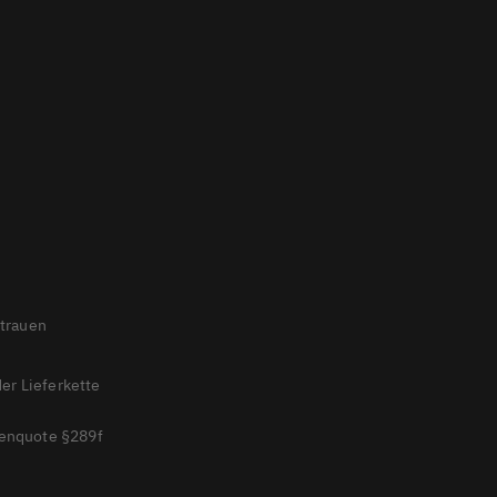
rtrauen
der Lieferkette
enquote §289f