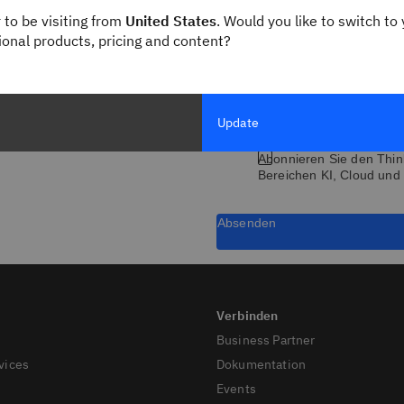
Berufsbezeichnung
 to be visiting from
United States
. Would you like to switch to 
gional products, pricing and content?
* Alle Felder sind Pflichtfelder
Update
Abonnieren Sie den Thin
Bereichen KI, Cloud und 
Absenden
Business Partner
vices
Dokumentation
Events