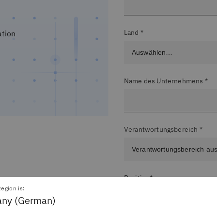
Land *
ation
Name des Unternehmens *
Verantwortungsbereich *
Position*
egion is:
ny (German)