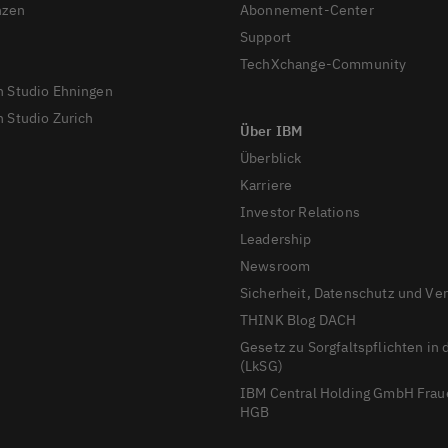
nzen
Abonnement-Center
Support
TechXchange-Community
n Studio Ehningen
 Studio Zurich
Überblick
Karriere
Investor Relations
Leadership
Newsroom
Sicherheit, Datenschutz und Ve
THINK Blog DACH
Gesetz zu Sorgfaltspflichten in 
(LkSG)
IBM Central Holding GmbH Frau
HGB