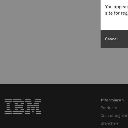
You appear
site for re
Cancel
Produkte
Consulting Ser
Branchen