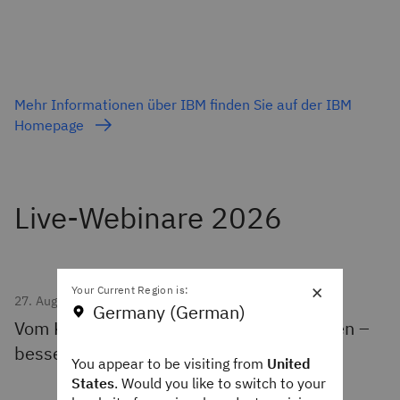
Mehr Informationen über IBM finden Sie auf der IBM
Homepage
×
Your Current Region is:
27. August 2026 | 10:00 Uhr
Germany (German)
Vom Konzept zum produktiven KI-Agenten –
besser mit IBM Bob
You appear to be visiting from
United
States
. Would you like to switch to your