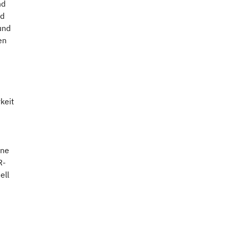
nd
nd
und
en
keit
ine
R-
ell