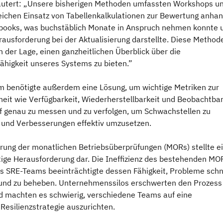
läutert: „Unsere bisherigen Methoden umfassten Workshops u
ichen Einsatz von Tabellenkalkulationen zur Bewertung anha
books, was buchstäblich Monate in Anspruch nehmen konnte 
rausforderung bei der Aktualisierung darstellte. Diese Method
n der Lage, einen ganzheitlichen Überblick über die
ähigkeit unseres Systems zu bieten.”
 benötigte außerdem eine Lösung, um wichtige Metriken zur
heit wie Verfügbarkeit, Wiederherstellbarkeit und Beobachtbar
uf genau zu messen und zu verfolgen, um Schwachstellen zu
en und Verbesserungen effektiv umzusetzen.
rung der monatlichen Betriebsüberprüfungen (MORs) stellte e
tige Herausforderung dar. Die Ineffizienz des bestehenden MO
s SRE-Teams beeinträchtigte dessen Fähigkeit, Probleme schn
und zu beheben. Unternehmenssilos erschwerten den Prozess
nd machten es schwierig, verschiedene Teams auf eine
esilienzstrategie auszurichten.