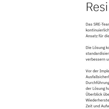
Das SRE-Team
kontinuierli
Ansatz für di
Die Lösung k
standardisier
verbessern u
Vor der Impl
Ausfallsiche
Durchführung
der Lösung h
Überblick übe
Wiederherste
Zeit und Auf