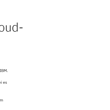
 IBM.
i es
am