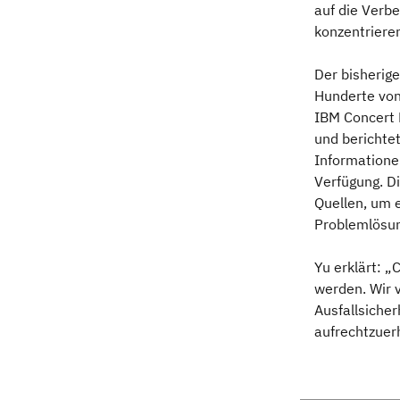
auf die Verb
konzentriere
Der bisherige
Hunderte von
IBM Concert 
und berichte
Informatione
Verfügung. D
Quellen, um e
Problemlösun
Yu erklärt: „
werden. Wir 
Ausfallsiche
aufrechtzuer