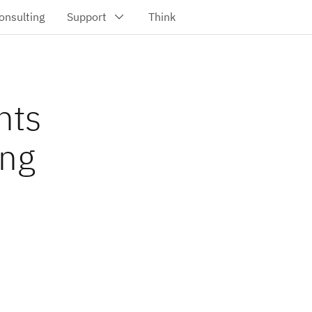
nts
ung