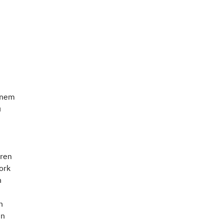
inem
u
eren
ork
n
n
un