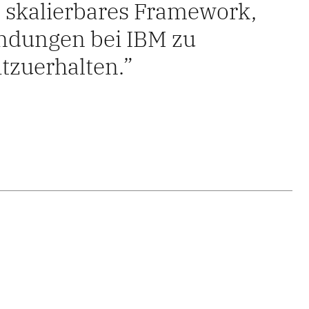
n skalierbares Framework,
endungen bei IBM zu
htzuerhalten.