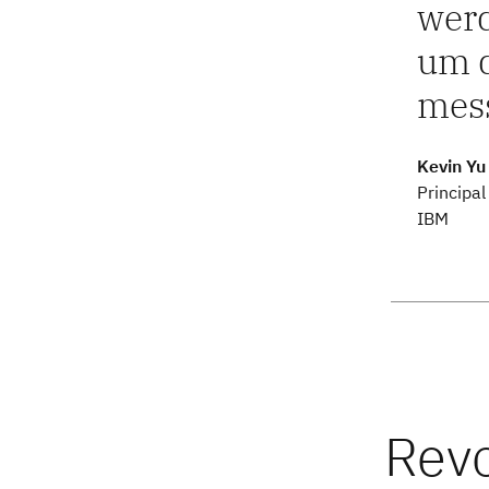
werd
um d
mess
Kevin Yu
Principal
IBM