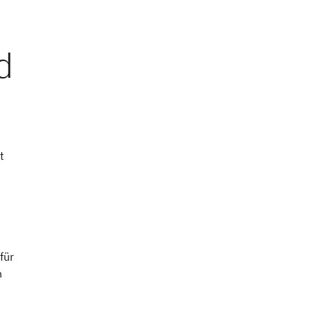
t
für
n