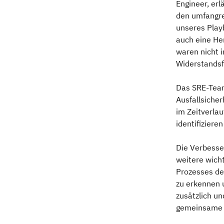
Engineer, er
den umfangre
unseres Play
auch eine He
waren nicht i
Widerstandsf
Das SRE-Team
Ausfallsicher
im Zeitverla
identifizier
Die Verbesse
weitere wich
Prozesses de
zu erkennen 
zusätzlich u
gemeinsame R