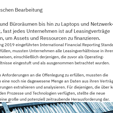
ischen Bearbeitung
und Büroräumen bis hin zu Laptops und Netzwerk
 fast jedes Unternehmen ist auf Leasingverträge
, um Assets und Ressourcen zu finanzieren.
g 2019 eingeführten International Financial Reporting Stand
rfüllen, mussten Unternehmen alle Leasingverhältnisse in ihre
eisen, einschließlich derjenigen, die zuvor als Operating-
ltnisse eingestuft und als ausgenommen betrachtet wurden.
 Anforderungen an die Offenlegung zu erfüllen, mussten die
eine noch nie dagewesene Menge an Daten aus ihren Verträ
ungen extrahieren und analysieren. Für diejenigen, die über k
den Prozesse und Technologien verfügten, stellte die neue
eine große und potenziell zeitraubende Herausforderung dar.