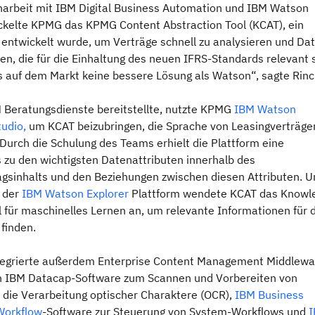
rbeit mit IBM Digital Business Automation und IBM Watson
kelte KPMG das KPMG Content Abstraction Tool (KCAT), ein
 entwickelt wurde, um Verträge schnell zu analysieren und Da
eren, die für die Einhaltung des neuen IFRS-Standards relevant 
es auf dem Markt keine bessere Lösung als Watson“, sagte Rinc
Beratungsdienste bereitstellte, nutzte KPMG
IBM Watson
udio,
um KCAT beizubringen, die Sprache von Leasingverträge
Durch die Schulung des Teams erhielt die Plattform eine
 zu den wichtigsten Datenattributen innerhalb des
agsinhalts und den Beziehungen zwischen diesen Attributen. U
 der
IBM Watson Explorer
Plattform wendete KCAT das Knowl
 für maschinelles Lernen an, um relevante Informationen für 
 finden.
egrierte außerdem Enterprise Content Management Middlewa
ch IBM Datacap-Software zum Scannen und Vorbereiten von
r die Verarbeitung optischer Charaktere (OCR),
IBM Business
Workflow
-Software zur Steuerung von System-Workflows und