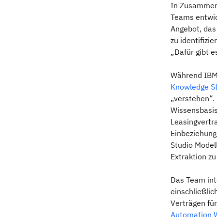
In Zusammena
Teams entwic
Angebot, das
zu identifizi
„Dafür gibt 
Während IBM 
Knowledge St
„verstehen“. 
Wissensbasis
Leasingvertr
Einbeziehung
Studio Modell
Extraktion zu
Das Team int
einschließli
Verträgen fü
Automation 