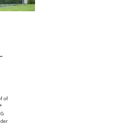
f of
®
MG
 der