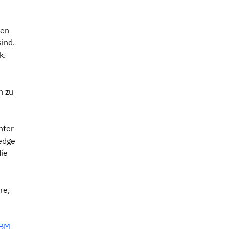
ten
sind.
k.
n zu
nter
edge
die
re,
IBM