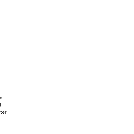
en
d
ter