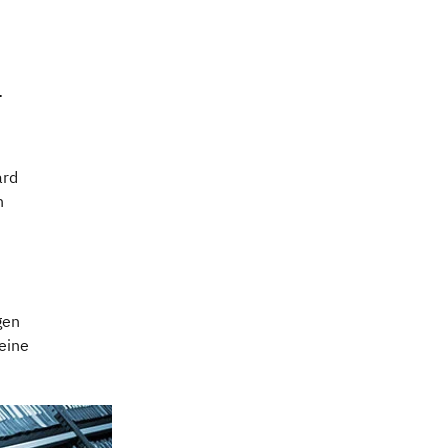
-
ard
n
gen
eine