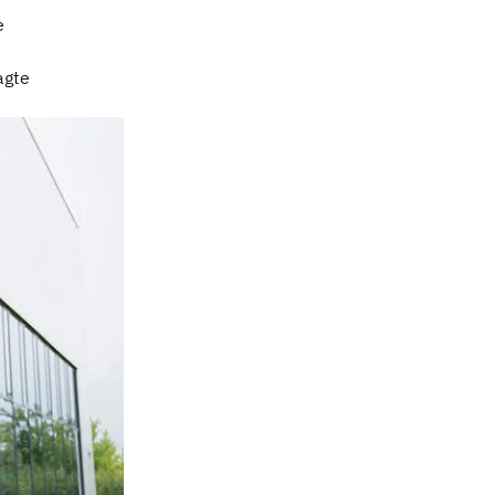
e
agte