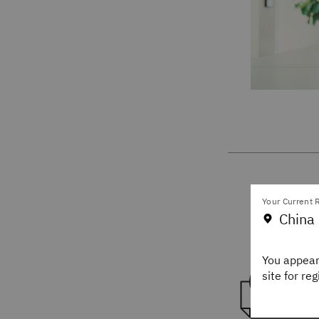
Your Current R
China 
You appear
site for re