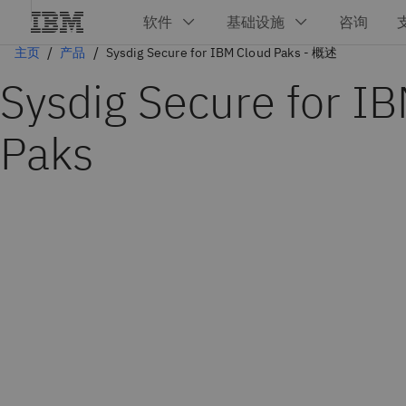
主页
产品
Sysdig Secure for IBM Cloud Paks - 概述
Sysdig Secure for I
Paks