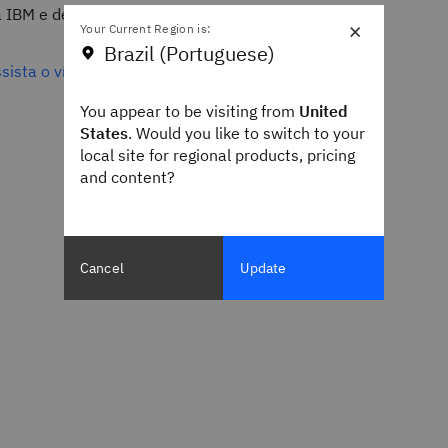
 IBM e de terceiros.
×
Your Current Region is:
Brazil (Portuguese)
sista o vídeo (0:41)
You appear to be visiting from
United
States
. Would you like to switch to your
local site for regional products, pricing
and content?
Cancel
Update