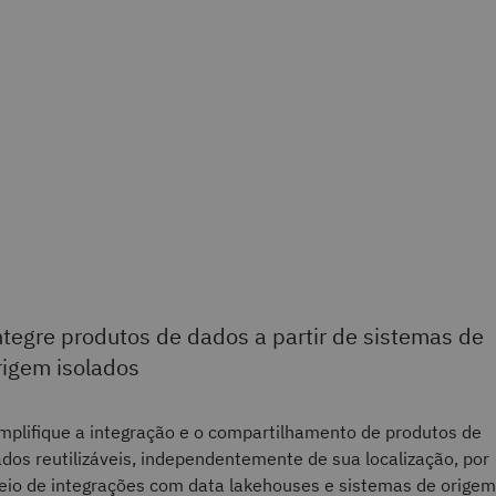
ntegre produtos de dados a partir de sistemas de
rigem isolados
mplifique a integração e o compartilhamento de produtos de
dos reutilizáveis, independentemente de sua localização, por
io de integrações com data lakehouses e sistemas de origem