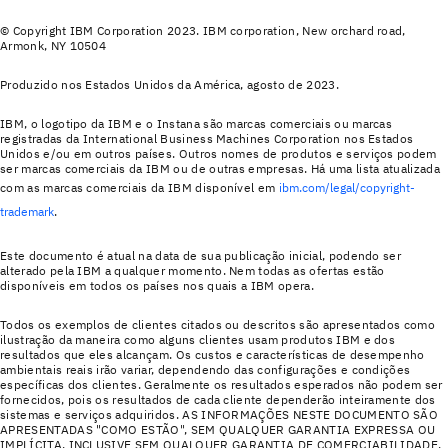
© Copyright IBM Corporation 2023. IBM corporation, New orchard road,
Armonk, NY 10504
Produzido nos Estados Unidos da América, agosto de 2023.
IBM, o logotipo da IBM e o Instana são marcas comerciais ou marcas
registradas da International Business Machines Corporation nos Estados
Unidos e/ou em outros países. Outros nomes de produtos e serviços podem
ser marcas comerciais da IBM ou de outras empresas. Há uma lista atualizada
com as marcas comerciais da IBM disponível em
ibm.com/legal/copyright-
trademark
.
Este documento é atual na data de sua publicação inicial, podendo ser
alterado pela IBM a qualquer momento. Nem todas as ofertas estão
disponíveis em todos os países nos quais a IBM opera.
Todos os exemplos de clientes citados ou descritos são apresentados como
ilustração da maneira como alguns clientes usam produtos IBM e dos
resultados que eles alcançam. Os custos e características de desempenho
ambientais reais irão variar, dependendo das configurações e condições
específicas dos clientes. Geralmente os resultados esperados não podem ser
fornecidos, pois os resultados de cada cliente dependerão inteiramente dos
sistemas e serviços adquiridos. AS INFORMAÇÕES NESTE DOCUMENTO SÃO
APRESENTADAS "COMO ESTÃO", SEM QUALQUER GARANTIA EXPRESSA OU
IMPLÍCITA, INCLUSIVE SEM QUALQUER GARANTIA DE COMERCIABILIDADE,