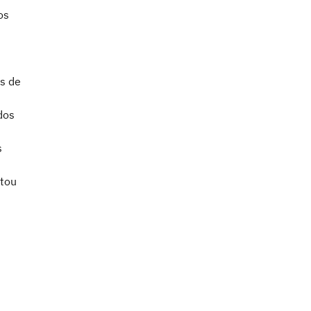
os
as de
dos
s
stou