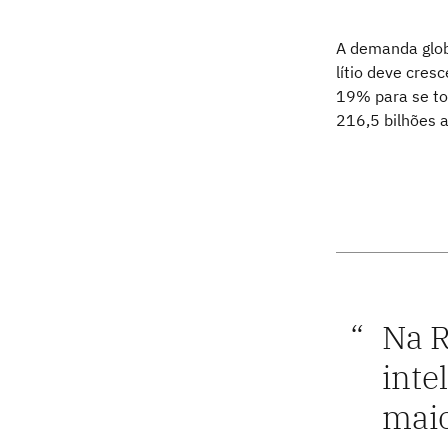
A demanda globa
lítio deve cres
19% para se t
216,5 bilhões 
Na R
inte
maio