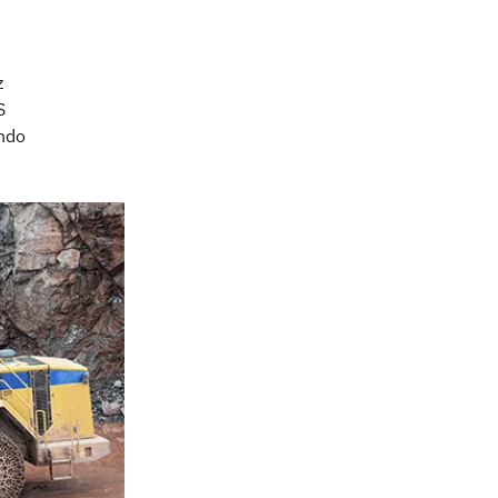
z
S
ndo