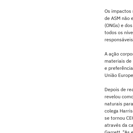
Os impactos 
de ASM não e
(ONGs) e dos
todos os níve
responsáveis
A ação corpo
materiais de
e preferência
União Europe
Depois de re
revelou como
naturais par
colega Harri
se tornou CE
através da ca
Garrett. "As