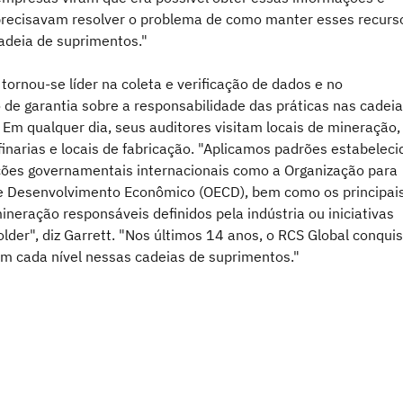
recisavam resolver o problema de como manter esses recurs
cadeia de suprimentos."
tornou-se líder na coleta e verificação de dados e no
 de garantia sobre a responsabilidade das práticas nas cadei
 Em qualquer dia, seus auditores visitam locais de mineração,
finarias e locais de fabricação. "Aplicamos padrões estabeleci
ções governamentais internacionais como a Organização para
 Desenvolvimento Econômico (OECD), bem como os principai
neração responsáveis definidos pela indústria ou iniciativas
lder", diz Garrett. "Nos últimos 14 anos, o RCS Global conqui
em cada nível nessas cadeias de suprimentos."