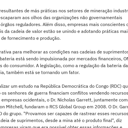
resultantes de más práticas nos setores de mineração industr
scaparam aos olhos das organizações não governamentais
 órgãos reguladores. Além disso, empresas mais conscientes 
is da cadeia de valor estão se unindo e adotando práticas mai
 de fornecimento e produção.
rativa para melhorar as condições nas cadeias de suprimento
 bateria está sendo impulsionada por mercados financeiros, 
s do consumidor. A legislação, como a regulação da bateria da
ia, também está se tornando um fator.
alizar um estudo na República Democrática do Congo (RDC) q
 os senhores de guerra financiam conflitos vendendo recurso
a empresas ocidentais, o Dr. Nicholas Garrett, juntamente com
son Mitchell, fundaram o RCS Global Group em 2008. O Dr. Gar
O do grupo. "Provamos ser capazes de rastrear esses recurso
deia de suprimentos, desde a mina até o produto final", diz
 empresas viram que era possível obter essas informações e