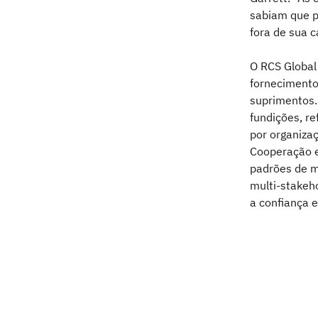
sabiam que p
fora de sua 
O RCS Global 
fornecimento
suprimentos.
fundições, re
por organiza
Cooperação e
padrões de mi
multi-stakeho
a confiança 