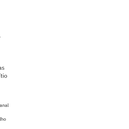
,
as
tio
anal
lho