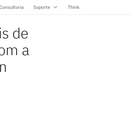
is de
com a
in