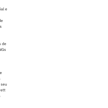
ial e
de
s
s de
ONGs
ue
s
 seu
rett
s