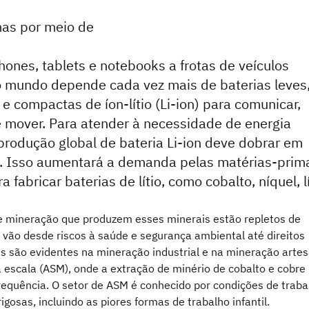
as por meio de
ones, tablets e notebooks a frotas de veículos
 o mundo depende cada vez mais de baterias leves
e compactas de íon-lítio (Li-ion) para comunicar,
e mover. Para atender à necessidade de energia
a produção global de bateria Li-ion deve dobrar em
s. Isso aumentará a demanda pelas matérias-prim
 fabricar baterias de lítio, como cobalto, níquel, lí
e mineração que produzem esses minerais estão repletos de
 vão desde riscos à saúde e segurança ambiental até direitos
s são evidentes na mineração industrial e na mineração artes
 escala (ASM), onde a extração de minério de cobalto e cobre
requência. O setor de ASM é conhecido por condições de traba
igosas, incluindo as piores formas de trabalho infantil.