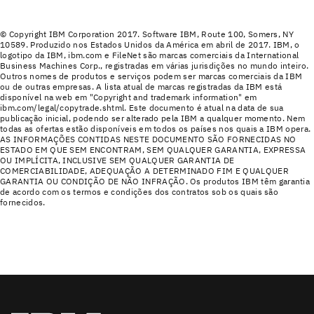
© Copyright IBM Corporation 2017. Software IBM, Route 100, Somers, NY
10589. Produzido nos Estados Unidos da América em abril de 2017. IBM, o
logotipo da IBM, ibm.com e FileNet são marcas comerciais da International
Business Machines Corp., registradas em várias jurisdições no mundo inteiro.
Outros nomes de produtos e serviços podem ser marcas comerciais da IBM
ou de outras empresas. A lista atual de marcas registradas da IBM está
disponível na web em "Copyright and trademark information" em
ibm.com/legal/copytrade.shtml. Este documento é atual na data de sua
publicação inicial, podendo ser alterado pela IBM a qualquer momento. Nem
todas as ofertas estão disponíveis em todos os países nos quais a IBM opera.
AS INFORMAÇÕES CONTIDAS NESTE DOCUMENTO SÃO FORNECIDAS NO
ESTADO EM QUE SEM ENCONTRAM, SEM QUALQUER GARANTIA, EXPRESSA
OU IMPLÍCITA, INCLUSIVE SEM QUALQUER GARANTIA DE
COMERCIABILIDADE, ADEQUAÇÃO A DETERMINADO FIM E QUALQUER
GARANTIA OU CONDIÇÃO DE NÃO INFRAÇÃO. Os produtos IBM têm garantia
de acordo com os termos e condições dos contratos sob os quais são
fornecidos.