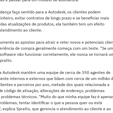
ança faça sentido para a Autodesk, os clientes podem
nheiro, evitar contratos de longo prazo e se beneficiar mais
das atualizações de produtos, ela também tem um efeito
atendimento ao cliente.
umenta as apostas para atrair e reter novos e potenciais clien
eriência de compra geralmente começa com um teste. "Se u
 software não funcionar corretamente, ele nunca se tornará u
Spratto.
a Autodesk mantém uma equipe de cerca de 350 agentes de
liente internos e externos que lidam com cerca de um milhão 
lientes e parceiros por ano, metade dos quais relacionada a
 de código de ativação, alterações de endereço, problemas
e problemas técnicos. "Muito do que minha equipe faz é apena
oblemas, tentar identificar o que a pessoa quer ou está
 explica Spratto, que gerencia o atendimento ao cliente e ao