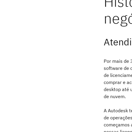
Atendi
Por mais de 
software de 
de licenciam
comprar e ac
desktop até 
de nuvem.
A Autodesk t
de operações
começamos a 
nossas licen