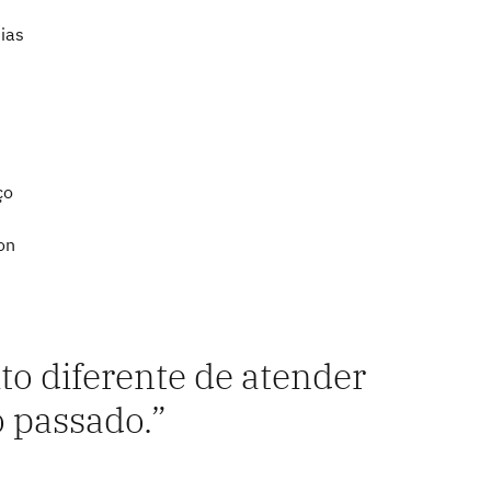
ias
ço
on
o diferente de atender
o passado.