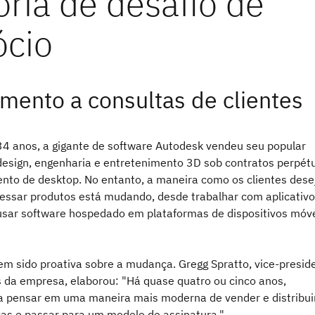
mento a consultas de clientes
34 anos, a gigante de software Autodesk vendeu seu popular
design, engenharia e entretenimento 3D sob contratos perpét
ento de desktop. No entanto, a maneira como os clientes des
essar produtos está mudando, desde trabalhar com aplicativo
usar software hospedado em plataformas de dispositivos móve
em sido proativa sobre a mudança. Gregg Spratto, vice-presid
 da empresa, elaborou: "Há quase quatro ou cinco anos,
pensar em uma maneira mais moderna de vender e distribui
ças e passar para um modelo de assinatura."