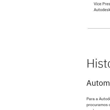
Vice Pre
Autodesk
Automa
Para a Autode
procuramos o