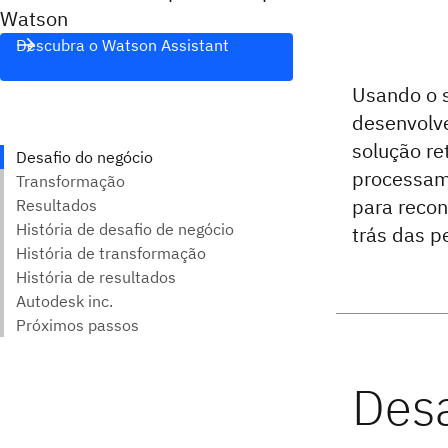
Watson
Descubra o Watson Assistant
Usando o s
desenvolve
solução re
processame
para recon
trás das p