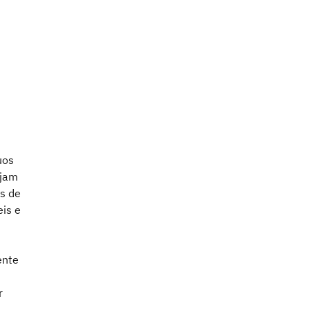
uos
ejam
s de
is e
ente
r