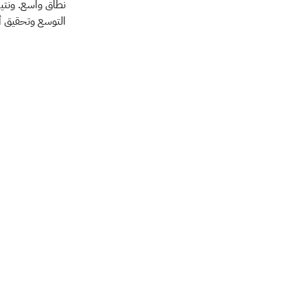
نطاق واسع. ونتيج
التوسع وتحقيق أ