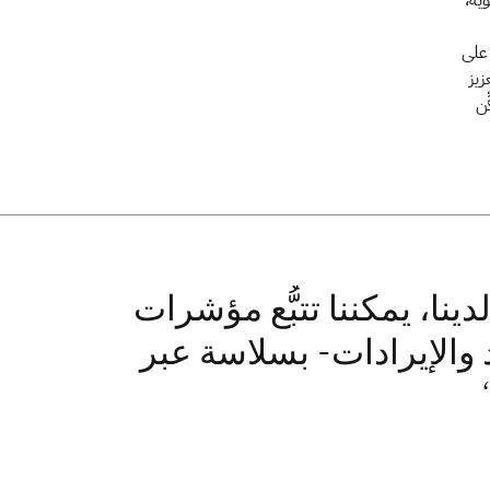
من IBM وأدواته القوية،
M
 على
 وتعزيز
ِن
ينا، يمكننا تتبُّع مؤشرات
د والإيرادات- بسلاسة عبر