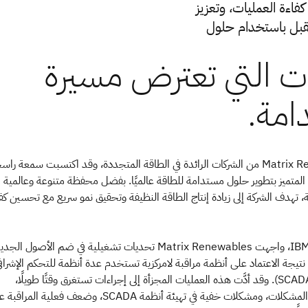
تجددة تتعاون مع شركة IBM لتحسين كفاءة العمليات، وتعزيز
ستقبل باستخدام حلول
تُعَد Matrix Renewables من الشركات الرائدة في الطاقة المتجددة، وقد اكتسبت سمعة را
 المتميز بتطوير حلول مستدامة للطاقة عالميًا. بفضل محفظة متنوعة وعالمية 
تهدف الشركة إلى زيادة إنتاج الطاقة النظيفة وتحقيق نمو سريع مع تحسين كف
قبل شراكتها مع IBM، واجهت Matrix Renewables تحديات تشغيلية في ضم الأصول الج
 نتيجة الاعتماد على أنظمة مراقبة لامركزية تستخدم عدة أنظمة للتحكم الإشراف
وجمع البيانات (SCADA). وقد أدَّت هذه العمليات المجزأة إلى إجراءات تستغرق وقتًا طويلًا،
وتأخيرات في حل المشكلات، ومشكلات خفية في تهيئة أنظمة SCADA، وضعف فعلية المر