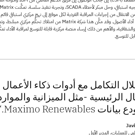
مخصص لنجاح العملاء (CSM) إلى جانب الوصول إلى فريق الدعم العالمي 
الحصول على توجيه استباقي، وحل مبكر لأخطاء SCADA، وتجربة تنفيذ سلسة. تمكَّنت atrix
Renewabl من الانتقال من إجراءات المراقبة الفردية لكل موقع إلى نهج مركزي استباقي قائم
البيانات لتحسين أداء الأصول. وقد مكَّن هذا شركة Matrix من امتلاك تحكُّم مركزي مبسَّط،
 والشفافية، والأهم من ذلك إرساء منصة مركزية قابلة للتوسع لمراقبة الأداء تمكّ
بل للتوسع.
ل التكامل مع أدوات ذكاء الأعمال لد
ال الرئيسية -مثل الميزانية والموار
ات Maximo Renewables.
Javi
مي للعمليات، المدير الأول