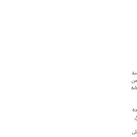
سخة
من
اءة
ديدة
ي
اقبة على