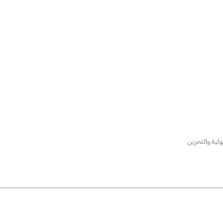
 الهجينة للطاقة الكهروضوئية والتخزين