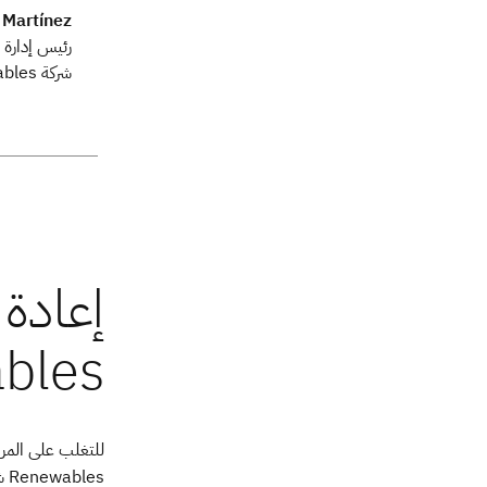
 Martínez
رئيس إدارة ا
شركة Matrix Renewables
Renewables شراكة مع IBM لتنفيذ منصة مركزية ذكية مدعومة ببرنامج