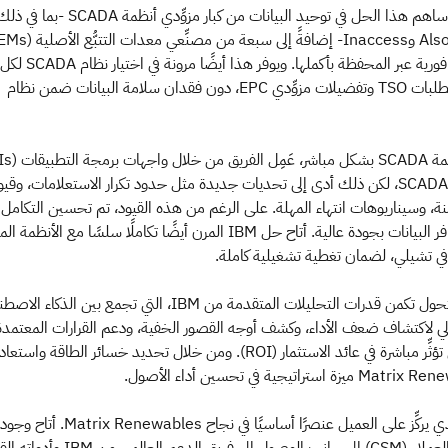
. ساهم هذا الحل في توحيد البيانات من كبار مزوِّدي أنظمة SCADA -بما في
ما أتاح رؤية شبه فورية عبر المحفظة بأكملها. ويوفر هذا أيضًا مرونة في اختيار نظام SCADA لكل
مشروع، وفقًا لمتطلبات TSO وتفضيلات مزوِّدي EPC، دون فقدان سلامة البيانات ضمن نظام
الخاصة بمزوِّدي SCADA، لكن ذلك أدى إلى تحديات جديدة مثل حدود تكرار الاستعلامات، وقي
منة، وسيناريوهات انتهاء المهلة. على الرغم من هذه القيود، تم تحسين التكامل
بعناية لضمان توافر البيانات بجودة عالية. أتاح حل IBM المرن أيضًا تكاملًا سلسًا مع الأنظ
في صميم هذا التحول تكمن قدرات التحليلات المتقدمة من IBM، التي تجمع بين الذكاء
آلي لاكتشاف ضعف الأداء، وكشف أوجه القصور الخفية، ودعم القرارات المعتمدة
على البيانات التي تؤثِّر مباشرة في عائد الاستثمار (ROI). ومن خلال تحديد خسائر الطاقة واست
كان نهج IBM الذي يركِّز على العميل عنصرًا أساسيًا في نجاح bles