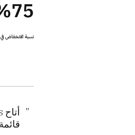
%75
نسبة الانخفاض في 
قائمة