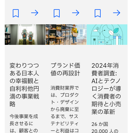
変わりつつ
ブランド価
2024年消
ある日本人
値の再設計
費者調査:
の幸福観と
AIとテクノ
自利利他円
消費財業界で
ロジーが導
は、プロダク
満の事業戦
く消費者の
ト・デザイン
略
期待と小売
から廃棄に至
業の革新
今後事業を成
るまで、サス
長させるに
テナビリティ
26 か国
は、顧客との
ーと利益はコ
20,000 人の