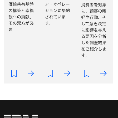
価値共有基盤
ア・オペレー
消費者を対象
の構築と幸福
ションに集約
に、顧客の嗜
観への貢献、
されていま
好や行動、そ
その双方が必
す。
して意思決定
要
に影響を与え
る要因を分析
した調査結果
をご紹介しま
す。