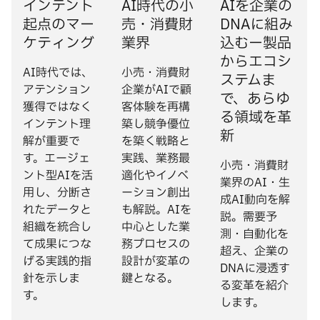
インテント
AI時代の小
AIを企業の
起点のマー
売・消費財
DNAに組み
ケティング
業界
込むー製品
からエコシ
AI時代では、
小売・消費財
ステムま
アテンション
企業がAIで顧
で、あらゆ
獲得ではなく
客体験を再構
る領域を革
インテント理
築し競争優位
新
解が重要で
を築く戦略と
す。エージェ
実践、業務最
小売・消費財
ント型AIを活
適化やイノベ
業界のAI・生
用し、分断さ
ーション創出
成AI動向を解
れたデータと
も解説。AIを
説。需要予
組織を統合し
中心とした業
測・自動化を
て成果につな
務プロセスの
超え、企業の
げる実践的指
設計が変革の
DNAに浸透す
針を示しま
鍵となる。
る変革を紹介
す。
します。