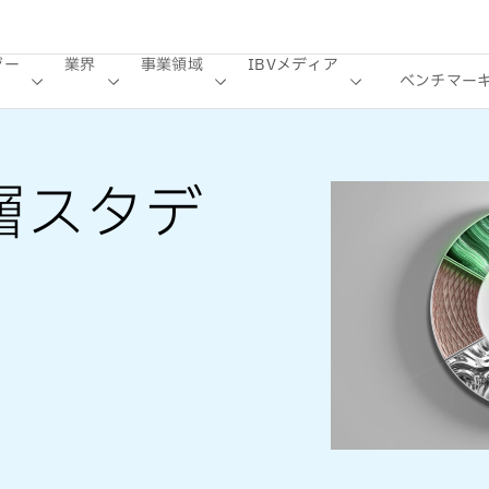
ジー
業界
事業領域
IBVメディア
ベンチマー
層スタデ