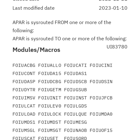
Last modified date
2023-01-10
APAR is sysrouted FROM one or more of the
following:
APAR is sysrouted TO one or more of the following:
UI83780
Modules/Macros
FOIUACBG FOIUALLO FOIUCATI FOIUCINI 
FOIUCONT FOIUDA15 FOIUDAS1

FOIUDASP FOIUDCBG FOIUDSCB FOIUDSIN 
FOIUDYTR FOIUGETM FOIUGSUB

FOIUIMSV FOIUINIT FOIUINST FOIUJFCB 
FOIULCAT FOIULEV0 FOIULGDS

FOIULOAD FOIULOCK FOIULQUE FOIUMDA0 
FOIUMDS1 FOIUMDST FOIUMESG

FOIUMSGL FOIUMSGT FOIUNAOB FOIUOF15 
FOIUSCAT FOIUSET  FOIUSQRD
