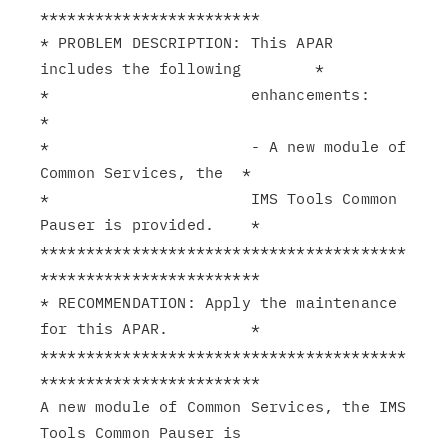
************************

* PROBLEM DESCRIPTION: This APAR 
includes the following        *

*                      enhancements:                           
*

*                      - A new module of 
Common Services, the  *

*                      IMS Tools Common 
Pauser is provided.    *

****************************************
************************

* RECOMMENDATION: Apply the maintenance 
for this APAR.         *

****************************************
************************

A new module of Common Services, the IMS 
Tools Common Pauser is
