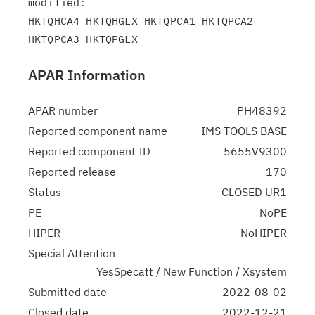
modified:

HKTQHCA4 HKTQHGLX HKTQPCA1 HKTQPCA2 
APAR Information
APAR number
PH48392
Reported component name
IMS TOOLS BASE
Reported component ID
5655V9300
Reported release
170
Status
CLOSED UR1
PE
NoPE
HIPER
NoHIPER
Special Attention
YesSpecatt / New Function / Xsystem
Submitted date
2022-08-02
Closed date
2022-12-21