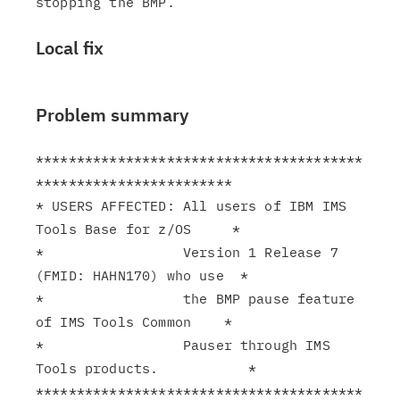
Local fix
Problem summary
****************************************
************************

* USERS AFFECTED: All users of IBM IMS 
Tools Base for z/OS     *

*                 Version 1 Release 7 
(FMID: HAHN170) who use  *

*                 the BMP pause feature 
of IMS Tools Common    *

*                 Pauser through IMS 
Tools products.           *

****************************************