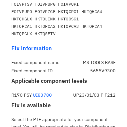
FOIVPTSV FOIVPUP0 FOIVPUPI

FOIVPUPO FOIVPZGE HKTQCPG1 HKTQHCA4 
HKTQHGLX HKTQLINK HKTQOSG1

HKTQPCA1 HKTQPCA2 HKTQPCA3 HKTQPCA4 
Fix information
Fixed component name
IMS TOOLS BASE
Fixed component ID
5655V9300
Applicable component levels
R170 PSY
UI83780
UP23/01/03 P F212
Fix is available
Select the PTF appropriate for your component
level. You will be required to sign in. Distribution on