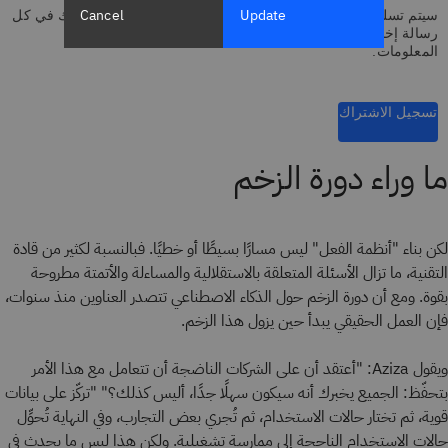
Cancel
Update
سيتم تسليم اشتراكك باللغة الإنجليزية.ستجد رابط إلغاء الاشتراك في كل
رسالة إخبارية. راجع بيان الخصوصية لشركة
IBM
للمزيد من
المعلومات.
تسجيل الاشتراك
ما وراء دورة الزخم
لكن بناء "أنظمة الفعل" ليس مسارًا بسيطًا أو خطيًا. فبالنسبة لكثير من قادة
التقنية، ما تزال الأسئلة المتعلقة بالاستقلالية والمساءلة والأتمتة مطروحة
بقوة. ومع أن دورة الزخم حول الذكاء الاصطناعي تتصدر العناوين منذ سنوات،
فإن العمل الحقيقي يبدأ حين يزول هذا الزخم.
ويقول Aziza: "أعتقد أن على الشركات الناضجة أن تتعامل مع هذا الأمر
بتحفّظ: الجميع يخبرك أنه سيكون سهلًا جدًا، أليس كذلك؟" "تركّز على بيانات
قوية، ثم تختار حالات الاستخدام، ثم تُجري بعض التجارب، وفي النهاية تُحوِّل
حالات الاستخدام الناجحة إلى ممارسة تشغيلية. ولكن هذا ليس ما يحدث في