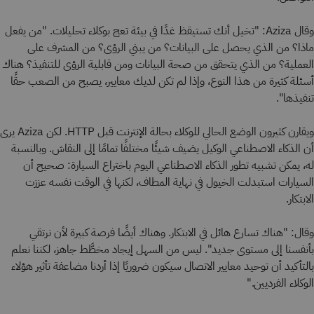
وقال Aziza: "تخيل أنك تستيقظ غدًا في بيئة تعج بوكلاء تحليلات. "من يفعل
ماذا؟ من الذي يحصل على البيانات؟ من يبني الرؤى؟ من المشرف على
العملية؟ من الذي يتحقق من صحة البيانات ومن قابلية الرؤى للتنفيذ؟ هناك
أسئلة كثيرة من هذا النوع، وإذا لم تكن لديك معايير، يصبح من الصعب حقًا
تنفيذها".
ويقارن كثيرون الوضع الحالي للوكلاء بحالة الإنترنت قبل HTTP. لكن Aziza يرى
أن الذكاء الاصطناعي الوكيل يضيف شيئًا مختلفًا تمامًا إلى النقاش. وبالنسبة
له، يمكن تشبيه تطور الذكاء الاصطناعي اليوم باختراع السيارة: صحيح أن
السيارات استبدلت الخيول في نهاية المطاف، لكنها في الوقت نفسه عززت
الابتكار.
وقال: "هناك تسارع هائل في الابتكار. وهناك أيضًا فرصة كبيرة لأن نرتقي
بأنفسنا إلى مستوى جديد". ليس من السهل إيجاد مخطَّط جاهز، لكننا نعلم
بالتأكيد أن توحيد معايير الاتصال سيكون ضروريًا إذا أردنا مضاعفة تأثير هؤلاء
الوكلاء الفرديين."