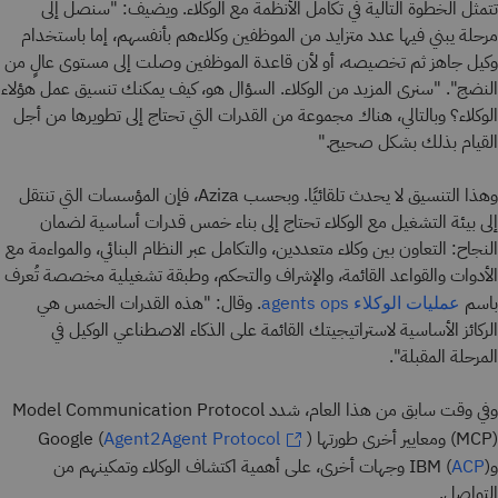
تتمثل الخطوة التالية في تكامل الأنظمة مع الوكلاء. ويضيف: "سنصل إلى
مرحلة يبني فيها عدد متزايد من الموظفين وكلاءهم بأنفسهم، إما باستخدام
وكيل جاهز ثم تخصيصه، أو لأن قاعدة الموظفين وصلت إلى مستوى عالٍ من
النضج". "سنرى المزيد من الوكلاء. السؤال هو، كيف يمكنك تنسيق عمل هؤلاء
الوكلاء؟ وبالتالي، هناك مجموعة من القدرات التي تحتاج إلى تطويرها من أجل
القيام بذلك بشكل صحيح."
وهذا التنسيق لا يحدث تلقائيًا. وبحسب Aziza، فإن المؤسسات التي تنتقل
إلى بيئة التشغيل مع الوكلاء تحتاج إلى بناء خمس قدرات أساسية لضمان
النجاح: التعاون بين وكلاء متعددين، والتكامل عبر النظام البنائي، والمواءمة مع
الأدوات والقواعد القائمة، والإشراف والتحكم، وطبقة تشغيلية مخصصة تُعرف
باسم
. وقال: "هذه القدرات الخمس هي
عمليات الوكلاء agents ops
الركائز الأساسية لاستراتيجيتك القائمة على الذكاء الاصطناعي الوكيل في
المرحلة المقبلة".
وفي وقت سابق من هذا العام، شدد Model Communication Protocol
(MCP) ومعايير أخرى طورتها Google (
)
Agent2Agent Protocol
وIBM (
) وجهات أخرى، على أهمية اكتشاف الوكلاء وتمكينهم من
ACP
التواصل.