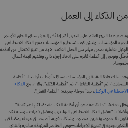
من الذكاء إلى العمل
ويتضح هذا النهج القائم على التعزيز أكثر إذا نُظر إليه في سياق التطور الأوسع
لتقنية المؤسسات. ولتبيّن كيف تستطيع المؤسسات دمج الذكاء الاصطناعي
الوكيل بفاعلية ضمن مهام سير العمل القائمة، لا بد من تتبع الانتقال من أنظمة
تُحلّل وتوصي إلى أنظمة قادرة على اتخاذ إجراء ذاتي وتقديم قيمة أعمال
ملموسة.
وقد سلك قادة التقنية في المؤسسات مسارًا مألوفًا: بدأوا ببناء "أنظمة
السجلات"، ثم "أنظمة التفاعل"، ثم "أنظمة الذكاء". والآن، مع
الذكاء
، تبدأ مرحلة جديدة: "أنظمة الفعل".
الاصطناعي الوكيل
وقال Aziza: "ما نكتشفه هو أن أنظمة الذكاء مفيدة، لكنها غير كافية".
وأضاف: "بفضل الذكاء الاصطناعي التوليدي، وبفضل قدرات حوسبة تكاد
تكون بلا حدود، وتخزين محدود، وشبكات قوية، أصبحنا في مرحلة يمكننا فيها
التفكير بجدية في تسريع الإجراءات—وهي العناصر المرتبطة مباشرة بالنتائج