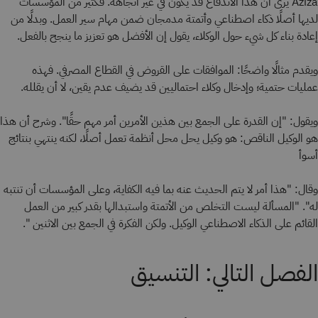
Aziza يرى أن هذا الاندفاع قد يكون في غير اتجاهه. فكثير من المؤسسات
لديها أصلًا ذكاء اصطناعي وأتمتة مدمجان ضمن مهام سير العمل. وبدلًا من
إعادة بناء كل شيء حول الوكلاء، يقول إن الأفضل هو تعزيز ما ينجح بالفعل.
ويقدم مثالًا واضحًا: الموافقات على القروض في القطاع المصرفي. فهذه
عمليات حتمية؛ وإدخال وكلاء احتماليين قد يضيف عدم يقين، لا أن يقلله.
ويقول: "إن القدرة على الجمع بين هذين الأمرين أمر مهم حقًا". وشرح أن هذا
هو الوكيل الناقص: هو وكيل يحل محل أنظمة تعمل أصلًا، لكنه ينتهي بنتائج
أسوأ
وقال: "هذا أمر لا يتم الحديث عنه بما فيه الكفاية، وعلى المؤسسات أن تنتبه
له". "المسألة ليست التخلص من الأتمتة واستبدالها بقدر كبير من العمل
القائم على الذكاء الاصطناعي الوكيل. ولكن الفكرة في الجمع بين الاثنين ".
الفصل التالي: التنسيق