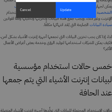
يمكن لجهاز إنترنت الأشياء توليد كميات كبيرة من
معلومات التعريف
Cancel
Update
. بعض الأمثلة هي: موقع الفرد وتاريخه المالي واستخدام
الشخصية (PII)
الإنترنت وغير ذلك. ويجب جمع هذه البيانات وتخزينها وتحليلها وفقًا لقوانين
الصارمة التي يُعَد انتهاكها مكلفًا.
سيادة البيانات
لذا، إذا كان يجب تخزين البيانات التي تجمعها أجهزة إنترنت الأشياء بشكل آمن،
فكيف يمكن للشركات استخدامها لتوليد الرؤى وخدمة بعض أغراض الأعمال
الأكبر؟
خمس حالات استخدام مؤسسية
لبيانات إنترنت الأشياء التي يتم جمعها
عند الحافة
حالات الاستخدام المحتملة للبيانات التي تولِّدها أجهزة إنترنت الأشياء المتصلة