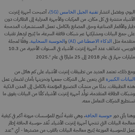
اليوم، وبفضل انتشار
، أصبحت أجهزة إنترنت
تقنية الجيل الخامس (5G)
الأشياء منتشرة في كل مكان. من المركبات والأجهزة المنزلية إلى الطائرات دون
طيار والأقمار الصناعية وحتى المصانع بالكامل، تعمل المستشعرات المدمجة
على جمع البيانات ومشاركتها عبر شبكات فائقة السرعة، ما يُتيح ازدهار تقنيات
متقدمة مثل
و
. وفقًا لمجلة
الذكاء الاصطناعي (AI)
الحوسبة السحابية
فوربس، تضاعَف عدد أجهزة إنترنت الأشياء في السنوات الأخيرة، من 10.3
مليارات جهاز في عام 2018 إلى 25 مليارًا في عام 2025.
2
ومع ذلك، تعتمد العديد من تطبيقات إنترنت الأشياء على كم هائل من
التي يتعين على الشركات جمعها وتخزينها بأمان لضمان عمل
البيانات الكبيرة
هذه التطبيقات. بدءًا من منشآت التصنيع المؤتمتة بالكامل إلى المدن الذكية
وشبكات الطاقة المتقدمة، تولِّد أجهزة إنترنت الأشياء كمًّا من البيانات يفوق ما
تستطيع الشركات التعامل معه.
وهنا يأتي دور
، وهي تقنية تُتيح للمؤسسات مرونة أكبر في كيفية
حوسبة الحافة
معالجة البيانات التي تنتجها أجهزة إنترنت الأشياء. تُعَد حوسبة الحافة إطار
عمل للحوسبة الموزعة يُتيح معالجة البيانات بالقرب من مصدرها - أي "عند