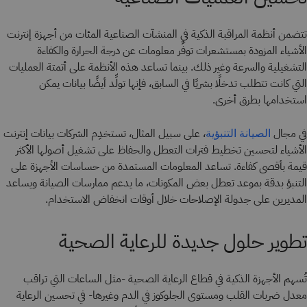
تتضمن أنظمة المراقبة الذكية في المنشآت الصناعية المئات من أجهزة إنترنت
الأشياء المزودة بمستشعرات توفِّر معلومات عن درجة الحرارة والكفاءة
التشغيلية والسرعة وغير ذلك. بينما تساعد هذه الأنظمة على أتمتة العمليات
التي كانت تتطلب تدخلًا بشريًا في السابق، فإنها تولِّد أيضًا بيانات يمكن
استخدامها بطرق أخرى.
في مجال
، على سبيل المثال، تستخدِم الشركات بيانات إنترنت
الصيانة التنبؤية
الأشياء لتحسين تخطيط فترات التعطل والحفاظ على تشغيل أصولها الأكثر
قيمة بأقصى كفاءة. تساعد المعلومات المستمدة من حساسات الأجهزة على
التنبؤ بدقة بموعد تعطل بعض المكونات، ما يدعم ممارسات الصيانة ويساعد
المديرين على جدولة الإصلاحات خلال أوقات انخفاض الاستخدام.
تطوير حلول جديدة للرعاية الصحية
تُسهم الأجهزة الذكية في قطاع الرعاية الصحية -مثل الساعات التي تراقب
معدل ضربات القلب ومستوى الجلوكوز في الدم وغيرها- في تحسين الرعاية