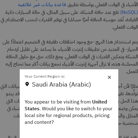
الأشياء في الوقت الفعلي بواسطة تطبيق
قاعدة بيانات غير علائقية
تقع عند حافة الشبكة. على سبيل المثال، في حالة السيارات ذاتية
(NoSQL)
القيادة، تُعَد حوسبة الحافة أمرًا حساسًا في توفير القدرات لتجنب الاصطدام في
الوقت الفعلي.
يتم استخدام هذا النهج -مع وجود اختلافات طفيفة في التصميم اعتمادًا على
الجهاز- في العديد من تطبيقات إنترنت الأشياء، ما يساعد على تقليل ازدحام
الشبكة وتمكين القدرات في الوقت الفعلي. ومع ذلك، حتى مع حلول الحافة
المحسَّنة هذه، لا تزال أجهزة إنترنت الأشياء تجمع بيانات أكثر مما تحتاج إليه
للعمل.
×
Your Current Region is:
Saudi Arabia (Arabic)
نظرًا لأن أجهزة إنترنت الأشياء تستخدم جزءًا صغيرًا فقط من كمية البيانات التي
تولِّدها، تقرر بعض الشركات التخلص من البيانات الإضافية. ظاهريًا، قد يبدو
هذا الحل بسيطًا نسبيًا، لكن بيانات إنترنت الأشياء ليست مثل النفايات التي
You appear to be visiting from
United
يمكن وضعها في أكياس وأخذها إلى الرصيف. توجد أجهزة إنترنت الأشياء في
States
. Would you like to switch to your
local site for regional products, pricing
المنازل والسيارات وأماكن خاصة أخرى، وغالبًا ما تحتوي على معلومات
and content?
شخصية حساسة وتخضع لضوابط صارمة.
بالإضافة إلى الكشف عن سرعة الرياح أو لون إشارة المرور، على سبيل المثال،