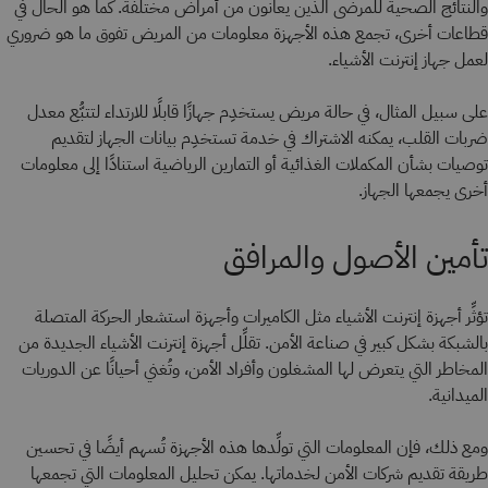
والنتائج الصحية للمرضى الذين يعانون من أمراض مختلفة. كما هو الحال في
قطاعات أخرى، تجمع هذه الأجهزة معلومات من المريض تفوق ما هو ضروري
لعمل جهاز إنترنت الأشياء.
على سبيل المثال، في حالة مريض يستخدِم جهازًا قابلًا للارتداء لتتبُّع معدل
ضربات القلب، يمكنه الاشتراك في خدمة تستخدِم بيانات الجهاز لتقديم
توصيات بشأن المكملات الغذائية أو التمارين الرياضية استنادًا إلى معلومات
أخرى يجمعها الجهاز.
تأمين الأصول والمرافق
تؤثِّر أجهزة إنترنت الأشياء مثل الكاميرات وأجهزة استشعار الحركة المتصلة
بالشبكة بشكل كبير في صناعة الأمن. تقلِّل أجهزة إنترنت الأشياء الجديدة من
المخاطر التي يتعرض لها المشغلون وأفراد الأمن، وتُغني أحيانًا عن الدوريات
الميدانية.
ومع ذلك، فإن المعلومات التي تولِّدها هذه الأجهزة تُسهم أيضًا في تحسين
طريقة تقديم شركات الأمن لخدماتها. يمكن تحليل المعلومات التي تجمعها