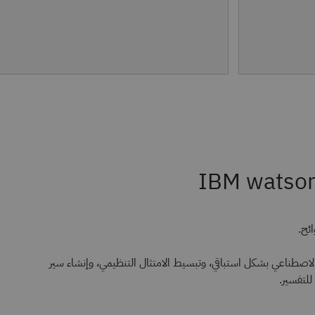
IBM watso
ائح.
 الاصطناعي بشكل استباقي، وتبسيط الامتثال التنظيمي، وإنشاء سير
لتفسير.