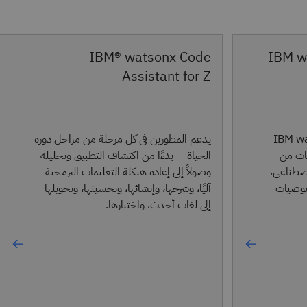
IBM® watsonx Code
IBM w
Assistant for Z
IBM wat
يدعم المطورين في كل مرحلة من مراحل دورة
مات من
الحياة — بدءًا من اكتشاف التطبيق وتحليله
اصطناعي،
وصولاً إلى إعادة هيكلة التعليمات البرمجية
 توصيات
آليًا، وشرحها، وإنشائها، وتحسينها، وتحويلها
إلى لغات أحدث، واختبارها.