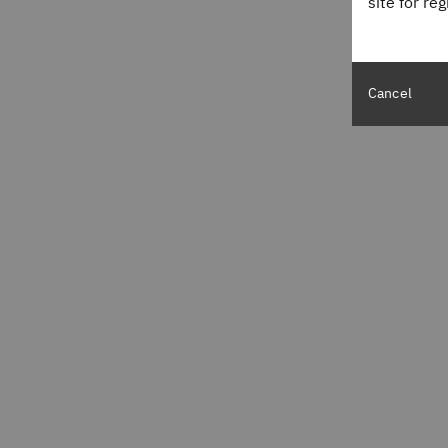
site for re
Cancel