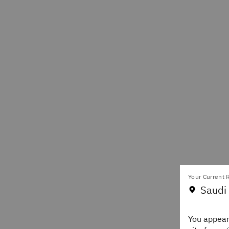
Your Current R
Saudi 
You appear