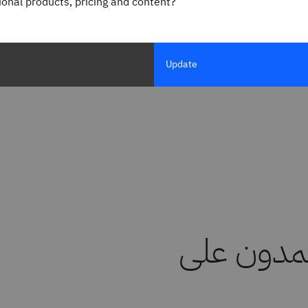
gional products, pricing and content?
Update
تمدون على