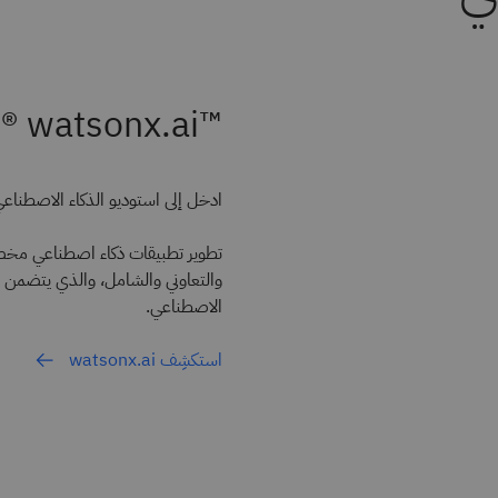
™IBM® watsonx.ai
ادخل إلى استوديو الذكاء الاصطنا
تطوير تطبيقات ذكاء اصطناعي مخ
والتعاوني والشامل، والذي يتضمن م
الاصطناعي.
استكشِف watsonx.ai