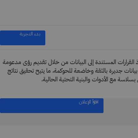
بدء التجربة
™IBM watsonx اتخاذ القرارات المستندة إلى البيانات من خلال تقديم رؤى مدعومة
بيانات جديرة بالثقة وخاضعة للحوكمة، ما يتيح تحقيق نتائج
 بسلاسة مع الأدوات والبنية التحتية الحالية.
اقرأ الإعلان