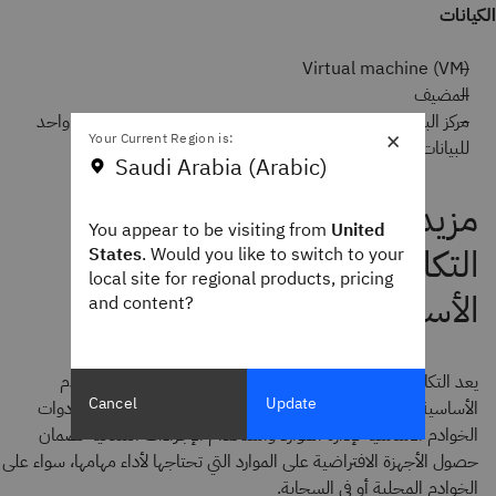
الكيانات
Virtual machine (VM)
المضيف
مركز البيانات (كيان هيكلي يستخدم لإكمال الهيكل – يوجد مركز واحد
×
Your Current Region is:
للبيانات لكل هدف PowerVM)
Saudi Arabia (Arabic)
You appear to be visiting from
United
States
. Would you like to switch to your
local site for regional products, pricing
and content?
يعد التكامل مع IBM PowerVM هو أحد عمليات تكامل الخوادم
Cancel
Update
الأساسية الثلاثة المتاحة لمنصة IBM Turbonomic. الاتصال بأدوات
الخوادم الأساسية لإدارة الموارد واستخدام الإجراءات التلقائية لضمان
حصول الأجهزة الافتراضية على الموارد التي تحتاجها لأداء مهامها، سواء على
الخوادم المحلية أو في السحابة.