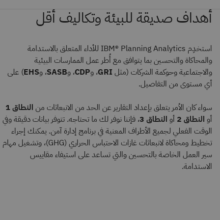
أهداف صديقة للبيئة وتكاليف أقل
استخدِم IBM® Planning Analytics للأداء المتعلق بالاستدامة
والمحاكاة والتحسين بما يتوافق مع أُطر عمل الممارسات البيئية
والاجتماعية وحوكمة الشركات (مثل
GRI
، و
CDP
، و
SASB
، و
EHS
) على
أي مستوى من التفاصيل.
سواء كان الأمر يتعلق بإعداد التقارير عن الحد من الانبعاثات من
النطاق 1
أو
النطاق 2
أو
النطاق 3
، فإننا نوفر لك ما تحتاجه. تتوفر بيانات دقيقة وفي
الوقت الفعلي لجميع الأطراف المعنية في برنامج إدارة آمن. يمكنك إجراء
تخطيط ومحاكاة لانبعاثات غازات الاحتباس الحراري (GHG)، وتشغيل مهام
سير العمل الخاصة بالتحسين والتي تساعد على استيفاء مقاييس
الاستدامة.