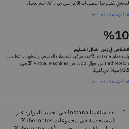
لمحترفي تكنولوجيا المعلومات التركيز على مهام أكثر استراتيجية.
اقرأ دراسة الحالة
%10
انخفاض في زمن انتقال التسليم
باستخدام Instana لأتمتة مراقبة الخدمات المصغرة والحاويات، تخلصت
PathMotion من حوالي 10% من Virtual Machines (الأجهزة
الافتراضية) التي لديها.
اقرأ دراسة الحالة
لقد ساعدنا Instana في تحديد الموارد غير
المستخدمة في مجموعات Kubernetes
لدينا... ولقد قمنا بتحسين عُقد Kubernetes