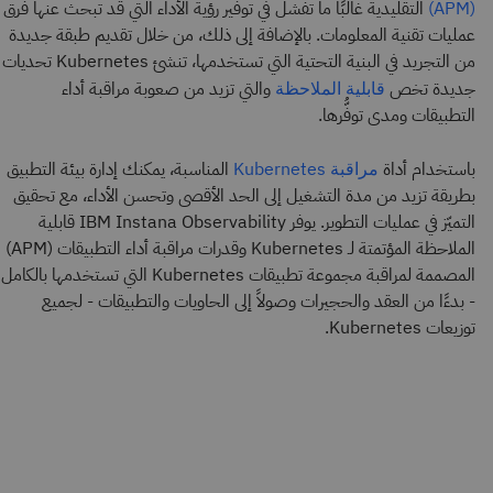
التقليدية غالبًا ما تفشل في توفير رؤية الأداء التي قد تبحث عنها فرق
(APM)
عمليات تقنية المعلومات. بالإضافة إلى ذلك، من خلال تقديم طبقة جديدة
من التجريد في البنية التحتية التي تستخدمها، تنشئ Kubernetes تحديات
جديدة تخص
والتي تزيد من صعوبة مراقبة أداء
قابلية الملاحظة
التطبيقات ومدى توفُّرها.
باستخدام أداة
المناسبة، يمكنك إدارة بيئة التطبيق
مراقبة Kubernetes
بطريقة تزيد من مدة التشغيل إلى الحد الأقصى وتحسن الأداء، مع تحقيق
التميّز في عمليات التطوير. يوفر IBM Instana Observability قابلية
الملاحظة المؤتمتة لـ Kubernetes وقدرات مراقبة أداء التطبيقات (APM)
المصممة لمراقبة مجموعة تطبيقات Kubernetes التي تستخدمها بالكامل
- بدءًا من العقد والحجيرات وصولاً إلى الحاويات والتطبيقات - لجميع
توزيعات Kubernetes.