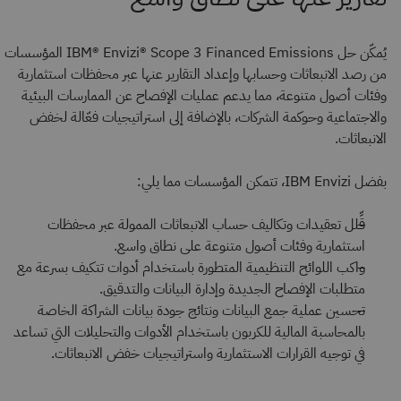
يُمكّن حل IBM® Envizi® Scope 3 Financed Emissions المؤسسات
من رصد الانبعاثات وحسابها وإعداد التقارير عنها عبر محفظات استثمارية
وفئات أصول متنوعة، مما يدعم عمليات الإفصاح عن الممارسات البيئية
والاجتماعية وحوكمة الشركات، بالإضافة إلى استراتيجيات فعّالة لخفض
الانبعاثات.
بفضل IBM Envizi، تتمكن المؤسسات مما يلي:
قِّلل تعقيدات وتكاليف حساب الانبعاثات الممولة عبر محفظات
استثمارية وفئات أصول متنوعة على نطاق واسع.
واكب اللوائح التنظيمية المتطورة باستخدام أدوات تتكيف بسرعة مع
متطلبات الإفصاح الجديدة وإدارة البيانات والتدقيق.
تحسين عملية جمع البيانات ونتائج جودة بيانات الشراكة الخاصة
بالمحاسبة المالية للكربون باستخدام الأدوات والتحليلات التي تساعد
في توجيه القرارات الاستثمارية واستراتيجيات خفض الانبعاثات.