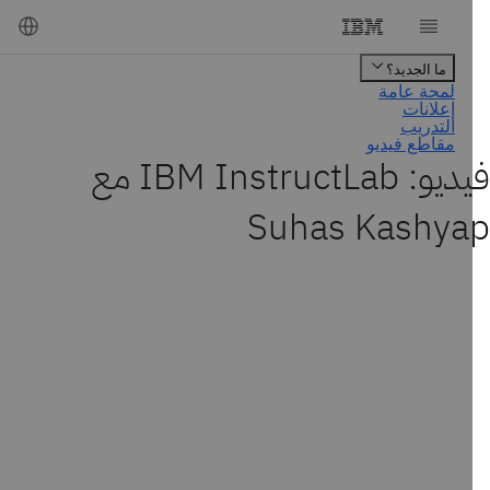
فيديو: IBM InstructLab مع
Suhas Kashya