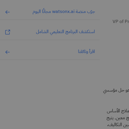
جرّب منصة watsonx.ai مجانًا اليوم
VP of P
استكشف البرنامج التعليمي الشامل
اقرأ وثائقنا
في المعاينة العامة، وهو حل مؤسسي
نماذج Granite من شركة IBM إلى جانب نماذج الأساس
رها دون الاحتكار لمنتج معين. يتيح
ين التكاليف،