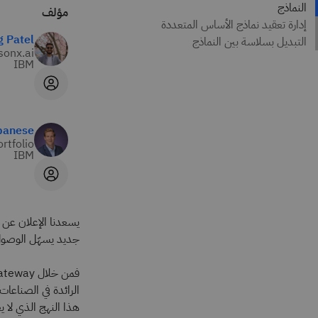
مؤلف
g Patel
sonx.ai
IBM
banese
rtfolio
IBM
جديد يسهّل الوصول 
هذا النهج الذي لا 