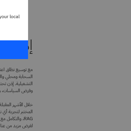
الوصول المناس
نشر:
your local
المستضافة
إدارة 
مع توسيع نطاق اعتم
السحابة ومحلي والبي
التشغيلية. إذن تحت
وفرض السياسات، وت
لفرض مزيد من عناص