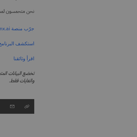
نحن متحمسون لمشارك
جرّب منصة watsonx.ai مجانًا اليوم
استكشف البرنامج 
اقرأ وثائقنا
والغايات فقط.