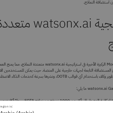
 استضافة النماذج.
استراتيجية watsonx.ai متعد
ج
تعد Model Gateway الركيزة الأخيرة في استراتيجية watsonx.ai متعددة النم
ج المستضافة التابعة لجهات خارجية على المنصة. حيث يمكن للمستخدمين الا
ام أي قوالب OOTB، ونشرها بسرعة كخدمات الذكاء الاصطناعي.
:
إمكانية الوصول إلى أكثر من 1000 نموذج من نماذ
egion is:
Arabia (Arabic)
:
يجب توفير وصول النماذج عبر Gateway، بحيث تكون جميع الات