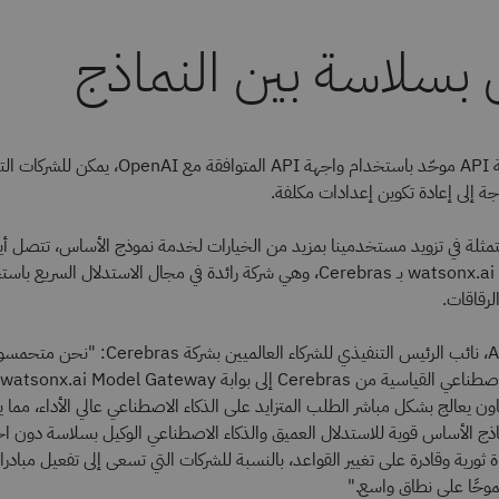
ل بسلاسة بين النماذج
من خلال نهج واجهة API موحّد باستخدام واجهة API المتوافق
ة إلى إعادة تكوين إعدادات مكلفة.
تمثلة في تزويد مستخدمينا بمزيد من الخيارات لخدمة نموذج الأساس، تتصل أيضً
watsonx.ai Model Gateway بـ Cerebras، وهي شركة رائدة في مجال الاستدلال السري
رقاقات.
قال Alan Chhabra، نائب الرئيس التنفيذي للشركاء ال
ون يعالج بشكل مباشر الطلب المتزايد على الذكاء الاصطناعي عالي الأداء، مما
ج الأساس قوية للاستدلال العميق والذكاء الاصطناعي الوكيل بسلاسة دون اخ
أداة ثورية وقادرة على تغيير القواعد، بالنسبة للشركات التي تسعى إلى تفعيل مبادرا
موحًا على نطاق واسع."