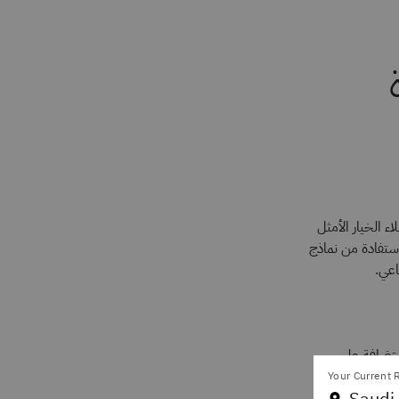
دة
اذج، مما يمنح العملاء الخيار الأمثل
ستفادة من نماذج
ج SOTA، سواءٌ أكانت مستضافة على
Your Current R
Saudi 
صالات اختيارية للحفاظ على