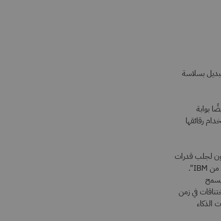
ة مع OpenAI، يمكن للشركات التبديل بسلاسة
ا بوابة
ع باستخدام رقائقها
عالميين بشركة Cerebras: "نحن متحمسون لجلب قدرات
الاستدلال بالذكاء الاصطناعي القياسية من Cerebras إلى بوابة watsonx.ai Model Gateway من IBM".
 يسمح
تناقات في زمن
ت الذكاء