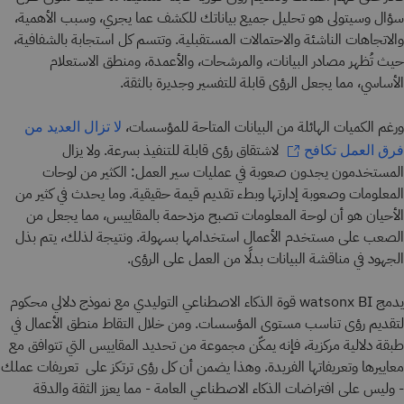
سؤال وسيتولى هو تحليل جميع بياناتك للكشف عما يجري، وسبب الأهمية،
والاتجاهات الناشئة والاحتمالات المستقبلية. وتتسم كل استجابة بالشفافية،
حيث تُظهر مصادر البيانات، والمرشحات، والأعمدة، ومنطق الاستعلام
الأساسي، مما يجعل الرؤى قابلة للتفسير وجديرة بالثقة.
ورغم الكميات الهائلة من البيانات المتاحة للمؤسسات،
لا تزال العديد من
لاشتقاق رؤى قابلة للتنفيذ بسرعة. ولا يزال
فرق العمل تكافح
المستخدمون يجدون صعوبة في عمليات سير العمل: الكثير من لوحات
المعلومات وصعوبة إدارتها وبطء تقديم قيمة حقيقية. وما يحدث في كثير من
الأحيان هو أن لوحة المعلومات تصبح مزدحمة بالمقاييس، مما يجعل من
الصعب على مستخدم الأعمال استخدامها بسهولة. ونتيجة لذلك، يتم بذل
الجهود في مناقشة البيانات بدلًا من العمل على الرؤى.
يدمج watsonx BI قوة الذكاء الاصطناعي التوليدي مع نموذج دلالي محكوم
لتقديم رؤى تناسب مستوى المؤسسات. ومن خلال التقاط منطق الأعمال في
طبقة دلالية مركزية، فإنه يمكّن مجموعة من تحديد المقاييس التي تتوافق مع
معاييرها وتعريفاتها الفريدة. وهذا يضمن أن كل رؤى ترتكز على تعريفات عملك
- وليس على افتراضات الذكاء الاصطناعي العامة - مما يعزز الثقة والدقة