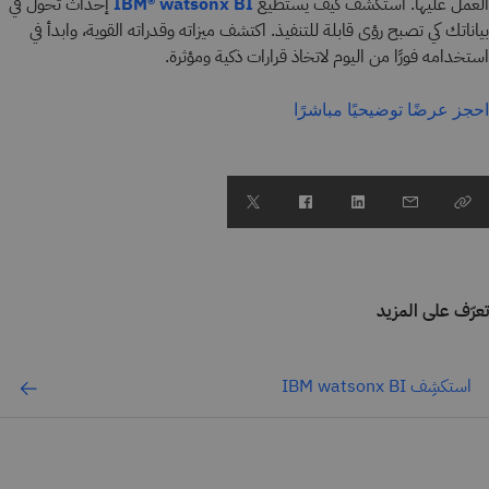
العمل
عليها. استكشف كيف يستطيع
إحداث تحول في
IBM® watsonx BI
بياناتك كي تصبح رؤى قابلة للتنفيذ. اكتشف ميزاته وقدراته القوية، وابدأ في
استخدامه فورًا من اليوم لاتخاذ قرارات ذكية ومؤثرة.
احجز عرضًا توضيحيًا مباشرًا
تعرّف على المزيد
استكشِف IBM watsonx BI