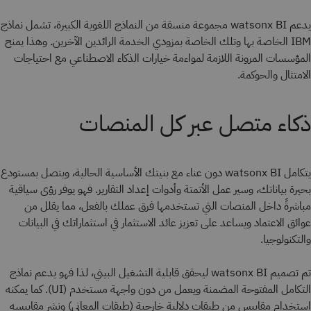
يدعم watsonx BI مجموعة منسقة من النماذج اللغوية الكبيرة، تشمل نماذج
IBM الخاصة بها وتلك الخاصة بمزودي الخدمة الرائدين الآخرين
.
وهذا يمنح
المؤسسات المرونة اللازمة لمواءمة خيارات الذكاء الاصطناعي مع احتياجات
الامتثال والحوكمة.
ذكاء متصل عبر كل المنصات
يتكامل watsonx BI دون عناء مع بنيتك الأساسية الحالية، ويتصل بمستودع
بحيرة بياناتك، وسير عمل الأتمتة وأدوات إعداد التقارير. فهو يوفر رؤى سياقية
مباشرةً داخل المنصات التي تستخدمها فرق عملك بالفعل، مما يقلل من
عوائق الاعتماد ويساعد على تعزيز عائد الاستثمار في استثماراتك في البيانات
والتكنولوجيا.
تم تصميم watsonx BI ليحقق قابلية التشغيل البيني، لذا فهو يدعم نماذج
التكامل المفتوحة المضمنة ويعمل من دون واجهة مستخدم (UI). كما يمكنه
استخدام مقاييس من طبقات دلالية خارجية (طبقات المعاني) ونشر مقاييسه