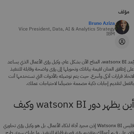
مؤلف
Bruno Aziza
Vice President, Data, AI & Analytics Strategy
IBM
يُعد watsonx BI، المتاح الآن بشكل عام، وكيل رؤى الأعمال الذي يساعد
على إطلاق العنان لقيمة بياناتك وتحويلها إلى رؤى واضحة وقابلة للتنفيذ
لاتخاذ قرارات أذكى وأسرع. حيث يتم توصيله بالأدوات التي تستخدمها أنت
بالفعل لتقديم إجابات ذكية مصممة خصيصًا لاحتياجات عملك.
أين يظهر دور watsonx BI وكيف
فليس Watsonx BI إذن مجرد أداة لذكاء الأعمال. بل هو وكيل رؤى تحاوري
قادر على فهم أعمالك وتقديم رؤى فورية قابلة للتنفيذ. ما عليك سوى طرح