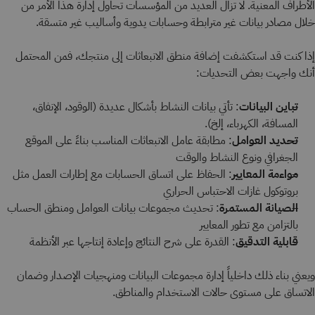
الأطراف المعنية. لا تزال العديد من المؤسسات تحاول إدارة هذا الأمر من
خلال مصادر بيانات غير مترابطة وحسابات يدوية وأساليب غير متسقة.
إذا كنت قد استكشفت إضافة منطق الانبعاثات إلى منتجك، فمن المحتمل
أنك واجهت بعض التحديات:
تباين البيانات
: تأتي بيانات النشاط بأشكال عديدة (الوقود، الإنفاق،
المسافة، الكهرباء، إلخ).
تحديد العوامل
: مطابقة عامل الانبعاثات المناسب بناءً على الموقع
الجغرافي ونوع النشاط والوقت
مواءمة المعايير
: الحفاظ على اتساق الحسابات مع إطارات العمل مثل
بروتوكول غازات الاحتباس الحراري
الصيانة المستمرة
: تحديث مجموعات بيانات العوامل ومنطق الحساب
بالتزامن مع تطور المعايير
قابلية التدقيق
: القدرة على شرح النتائج وإعادة إنتاجها عبر الأنظمة
ويعني بناء ذلك داخلياً إدارة مجموعات البيانات ومنهجيات الإصدار وضمان
الاتساق على مستوى حالات الاستخدام والمناطق.