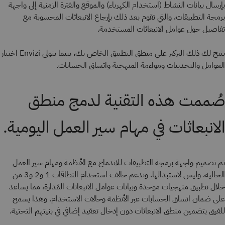
بإرسال بيانات النشاط (استخدام الكهرباء) والموقع والفترة الزمنية إلى واجهة
برمجة التطبيقات، والتي تقوم بعد ذلك بإرجاع الانبعاثات المحسوبة مع
تفاصيل حول عوامل الانبعاثات المستخدمة.
يتيح لك ذلك التركيز على منطق التطبيق الخاص بك، بينما يتولى Envizi اختيار
العوامل والتحديثات ومواءمة المنهجية واتساق الحسابات.
صُممت هذه التقنية لدمج منطق
الانبعاثات في مهام سير العمل اليومية.
تم تصميم واجهة برمجة التطبيقات للاندماج مع الأنظمة ومهام سير العمل
الحالية، وليس لاستبدالها. وتدعم حالات استخدام النطاقات 1 و2 و3 من
خلال تطبيق منهجيات موحدة وبيانات عوامل الانبعاثات المُدارة، مما يساعد
على ضمان اتساق الحسابات عبر الأنظمة وحالات الاستخدام. وهذا يسمح
للفرق بتضمين منطق الانبعاثات دون إدخال تعقيد إضافي في بنيتهم التحتية.