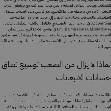
الانبعاثات وبيانات العوامل المدارة والمنهجيات المتوافقة مع بروتوكول غازات
الدفيئة. كجزء من محفظة Envizi الأوسع، يتم توسيع هذه القدرات لتشمل
التطبيقات والمنتجات ومهام سير العمل، إلى جانب Envizi Emissions
Accounting لإدارة سير العمل المؤسسي بالكامل، وقابلية التدقيق والتقارير،
وEnvizi Emissions Calculations في برنامج Excel لنهج عملي وذاتي
الخدمة. تم تصميم هذه العروض معًا لمنح المجموعة المرونة في كيفية تطبيق
حسابات الانبعاثات، مع القدرة على التكيف مع تطور المتطلبات وتوسيع نطاقها
بمرور الوقت.
لماذا لا يزال من الصعب توسيع نطاق
حسابات الانبعاثات
غالبًا ما تبدو حسابات الانبعاثات أبسط مما هي عليه. في الواقع، تعتمد على
الوصول إلى عوامل انبعاثات موثوقة، والقدرة على تطبيق المنهجية المناسبة
لنوع النشاط والجغرافيا، والشفافية الكافية لدعم التقييمات والتقارير وثقة