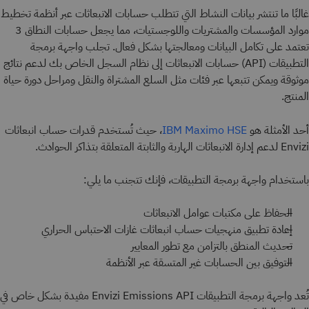
غالبًا ما تنتشر بيانات النشاط التي تتطلب حسابات الانبعاثات عبر أنظمة تخطيط
موارد المؤسسات والمشتريات واللوجستيات، مما يجعل حسابات النطاق 3
تعتمد على تكامل البيانات ومعالجتها بشكل فعال. تجلب واجهة برمجة
التطبيقات (API) حسابات الانبعاثات إلى نظام السجل الخاص بك لدعم نتائج
موثوقة ويمكن تتبعها عبر فئات مثل السلع المشتراة والنقل ومراحل دورة حياة
المنتج.
أحد الأمثلة هو
، حيث تُستخدم قدرات حساب انبعاثات
IBM Maximo HSE
Envizi لدعم إدارة الانبعاثات الهاربة والثابتة المتعلقة بتذاكر الحوادث.
باستخدام واجهة برمجة التطبيقات، فإنك تتجنب ما يلي:
الحفاظ على مكتبات عوامل الانبعاثات
إعادة تطبيق منهجيات حساب انبعاثات غازات الاحتباس الحراري
تحديث المنطق بالتزامن مع تطور المعايير
التوفيق بين الحسابات غير المتسقة عبر الأنظمة
تُعد واجهة برمجة التطبيقات Envizi Emissions API مفيدة بشكل خاص في