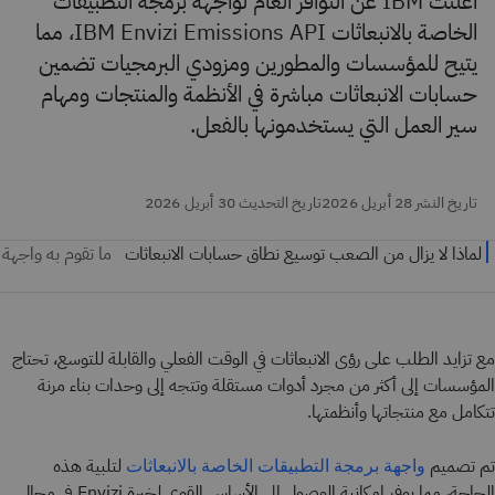
أعلنت IBM عن التوافر العام لواجهة برمجة التطبيقات
الخاصة بالانبعاثات IBM Envizi Emissions API، مما
يتيح للمؤسسات والمطورين ومزودي البرمجيات تضمين
حسابات الانبعاثات مباشرة في الأنظمة والمنتجات ومهام
سير العمل التي يستخدمونها بالفعل.
تاريخ النشر 28 أبريل 2026
تاريخ التحديث 30 أبريل 2026
مع تزايد الطلب على رؤى الانبعاثات في الوقت الفعلي والقابلة للتوسع، تحتاج
المؤسسات إلى أكثر من مجرد أدوات مستقلة وتتجه إلى وحدات بناء مرنة
تتكامل مع منتجاتها وأنظمتها.
تم تصميم
لتلبية هذه
واجهة برمجة التطبيقات الخاصة بالانبعاثات
الحاجة، مما يوفر إمكانية الوصول إلى الأساس القوي لخبرة Envizi في مجال