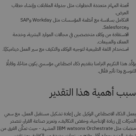
أتمتة المهام متعددة الخطوات مثل جدولة المقابلات وإنشاء خطاب
العرض.
التكامل بسلاسة مع أنظمة المؤسسات مثل Workday وSAP
وSalesforce.
الاستفادة من وكلاء متخصصين في مجالات الموارد البشرية، وخدمة
العملاء والمبيعات.
استخدام اللغة الطبيعية لتوجيه الوكلاء والتكيف مع سير العمل ديناميكيًا.
يؤكِّد هذا التكريم التزامنا بتقديم ذكاء اصطناعي مؤسسي يكون متاحًا، وقابلًا
للتوسع وذا تأثير فعَّال.
سبب أهمية هذا التقدير
يعمل الذكاء الاصطناعي الوكيل على إعادة تشكيل مستقبل العمل. مع سعي
الشركات إلى زيادة الإنتاجية، وخفض التكاليف، وتعزيز صناعة القرار، تتصدر
منصات مثل IBM watsonx Orchestrate المشهد - حيث تمكِّن الفرق من
تحقيق المزيد بموارد أقل وفتح مستويات جديدة من الكفاءة. يعزز تقدير