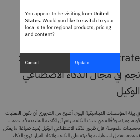
You appear to be visiting from
United
States
. Would you like to switch to your
local site for regional products, pricing
and content?
IBM watsonx Orchestrate:
Cancel
Update
نجم في مجال الذكاء الاصطناعي
الوكيل
في بيئة المؤسسات الديناميكية اليوم، أصبح من الضروري أن تكون العمليات
قوية، ومرنة، وفعَّالة من حيث التكلفة. رغم أن الأتمتة التقليدية قد حققت
تحسينات ملموسة، فإن ظهور الذكاء الاصطناعي الوكيل يُعيد صياغة ما يمكن
تحقيقه. بفضل استقلاليته وقدرته على التكيف واتخاذ القرار، يُهيئ الذكاء