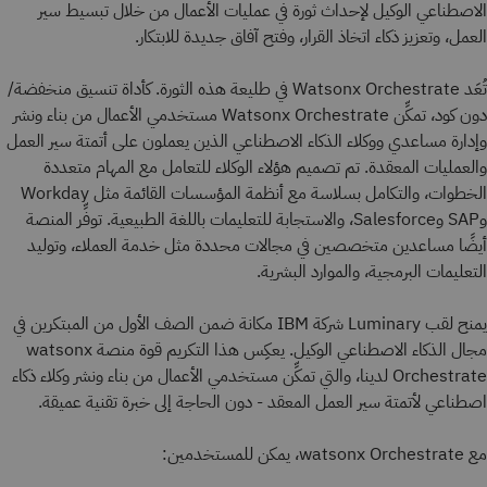
الاصطناعي الوكيل لإحداث ثورة في عمليات الأعمال من خلال تبسيط سير
العمل، وتعزيز ذكاء اتخاذ القرار، وفتح آفاق جديدة للابتكار.
تُعَد Watsonx Orchestrate في طليعة هذه الثورة. كأداة تنسيق منخفضة/
دون كود، تمكِّن Watsonx Orchestrate مستخدمي الأعمال من بناء ونشر
وإدارة مساعدي ووكلاء الذكاء الاصطناعي الذين يعملون على أتمتة سير العمل
والعمليات المعقدة. تم تصميم هؤلاء الوكلاء للتعامل مع المهام متعددة
الخطوات، والتكامل بسلاسة مع أنظمة المؤسسات القائمة مثل Workday
وSAP وSalesforce، والاستجابة للتعليمات باللغة الطبيعية. توفِّر المنصة
أيضًا مساعدين متخصصين في مجالات محددة مثل خدمة العملاء، وتوليد
التعليمات البرمجية، والموارد البشرية.
يمنح لقب Luminary شركة IBM مكانة ضمن الصف الأول من المبتكرين في
مجال الذكاء الاصطناعي الوكيل. يعكِس هذا التكريم قوة منصة watsonx
Orchestrate لدينا، والتي تمكِّن مستخدمي الأعمال من بناء ونشر وكلاء ذكاء
اصطناعي لأتمتة سير العمل المعقد - دون الحاجة إلى خبرة تقنية عميقة.
مع watsonx Orchestrate، يمكن للمستخدمين: