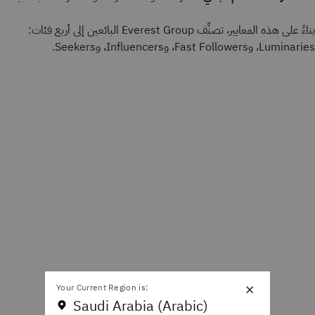
بناءً على هذه المعايير، تصنِّف Everest Group البائعين إلى أربع فئات:
Luminaries، وFast Followers، وInfluencers، وSeekers.
×
Your Current Region is:
Saudi Arabia (Arabic)