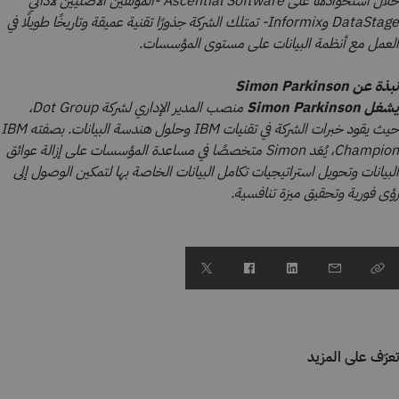
خلال استحواذها على Ascential Software -المؤلفين الأصليين لأداتَي
DataStage وInformix- تمتلك الشركة جذورًا تقنية عميقة وتاريخًا طويلًا في
العمل مع أنظمة البيانات على مستوى المؤسسات.
نبذة عن Simon Parkinson
يشغل Simon Parkinson
منصب المدير الإداري لشركة Dot Group،
حيث يقود خبرات الشركة في تقنيات IBM وحلول هندسة البيانات. بصفته IBM
Champion، يُعَد Simon متخصصًا في مساعدة المؤسسات على إزالة عوائق
البيانات وتحويل استراتيجيات تكامل البيانات الخاصة بها لتمكين الوصول إلى
رؤى فورية وتحقيق ميزة تنافسية.
تعرّف على المزيد