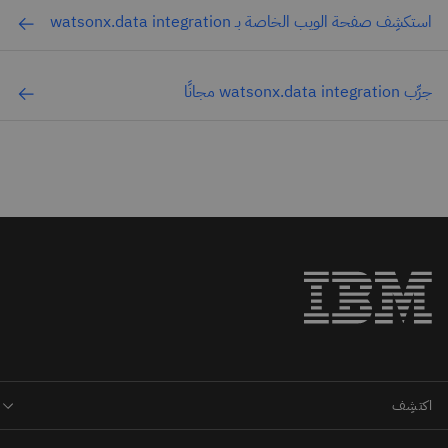
استكشِف صفحة الويب الخاصة بـ watsonx.data integration
جرِّب watsonx.data integration مجانًا