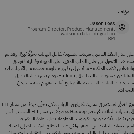
مؤلف
Jason Foss
Program Director, Product Management,
watsonx.data integration
IBM
على مدار العقد الماضي، شهدت منظومة تكامل البيانات تحوُّلًا كبيرًا. وقد تم
دعم هذا التحول من خلال الطلب المتزايد على المرونة وقابلية التوسع
وانخفاض تكلفة الملكية - ما أدى إلى ظهور منظومة جديدة من الأدوات. لقد
انتقلنا من مستودعات البيانات إلى Hadoop، ومن بحيرات البيانات إلى
مستودعات البيانات السحابية والآن يلوح أمامنا مفهوم بنية مستودع
البحيرات.
مع التغيُّر المستمر في مشهد تكنولوجيا البيانات، كل تحوُّل -بدءًا من مسار ETL
إلى بحيرات البيانات في عصر Hadoop ووصولًا إلى مسار ELT السحابي- أجبر
فرق تكامل الأنظمة وفرق تكنولوجيا المعلومات على إعادة التفكير في
استراتيجيات البيانات من الصفر. ولكن عندما تتطلع المؤسسات إلى اعتماد
منصات أحدث، فإنها غالبًا ما تواجه مجموعة كبيرة من التقنيات المتداخلة