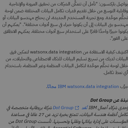
يواصِل باركنسون: "نأمل أن تتمكَّن الشركات من تحقيق المرونة والإنتاجية
وقابلية التوسع من خلال تقديم قدرات تكامل البيانات المختلفة ضمن لوحة
تحكُّم موحَّدة. ومع تجربة المستخدم الجديدة، لن يحتاج مهندسو البيانات أو
مهندسو بنى البيانات إلى أن يكونوا خبراء في سبع أدوات مختلفة". "يمكنهم أن
يكونوا خبيرًا واحدًا قادرًا على استخدام سبع أدوات مختلفة. يمكنهم الانطلاق
على الفور".
اكتشِف كيفية الاستفادة من watsonx.data integration لتمكين فرق
البيانات لديك من تسريع تسليم البيانات للذكاء الاصطناعي والتحليلات، من
خلال لوحة تحكُّم موحَّدة لتكامل البيانات المنظمة وغير المنظمة، باستخدام
أي نمط تكامل.
جرِّب
.
IBM watsonx.data integration
مجانًا
نبذة عن Dot Group
إحدى شركاء أعمال IBM
شركة بريطانية متخصصة في
تُعَد Dot Group
تكامل أنظمة هندسة البيانات، تتمتع بخبرة تزيد عن 27 عامًا في مساعدة
المؤسسات على إدارة بياناتها ونقلها وتحسينها. تأسست Dot Group من