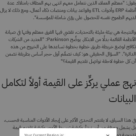
يقول: "معظم العملاء الذين نتعامل معهم انتهى بهم المطاف بامتلاك عدة
أنظمة ERP وأدوات ETL وقواعد بيانات ومنصات ذكاء أعمال، ومع ذلك لا يزال
لديهم الطموح نفسه للحصول على رؤى شاملة للمؤسسة".
والنتيجة هي بيئة مليئة بالتحديات، تقضي فيها الفرق معظم وقتها في صيانة
الأنظمة القائمة بدلًا من الابتكار. يوضِّح Parkinson: "العديد من الشركات
تكافح لوضع خريطة طريق خطوة بخطوة تساعدها على الخروج من هذه
الدائرة". "السؤال الحقيقي هو: كيف تصمِّم أول حجر أساس بطريقة تضمن
أن كل خطوة لاحقة تواصِل تقديم القيمة؟"
نهج عملي يركِّز على القيمة أولاً لتكامل
البيانات
في هذا السياق، لا يقتصر التحدي الأكبر على إيجاد الأدوات المناسبة فحسب،
بل يشمل معرفة من أين نبدأ، وكيفية تبسيط الأمور، وكيفية تقديم قيمة
×
تدريجية دون الانخراط في مشاريع تحوُّل طويلة الأمد.
Your Current Region is: