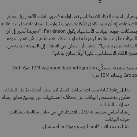
رغم أن اعتماد الذكاء الاصطناعي يُعَد أولوية قصوى لقادة الأعمال في جميع
الصناعات، إلا أن فرق تكامل الأنظمة وفرق تكنولوجيا المعلومات ما زالت عالقة
بمشكلات جودة البيانات الأساسية. يقول Parkinson: "تجربتنا تُشير إلى أن
الشركات ما زالت عالقة في مرحلة تجارب الذكاء الاصطناعي؛ لأن نقص جودة
البيانات يعيق تقدمها". "فقبل أن تتمكن من الانتقال إلى المرحلة التالية من
نضج الذكاء الاصطناعي، عليها أولًا إصلاح بياناتها".
بمجرد تنفيذه، سيمكِّن IBM watsonx.data integration شركة Dot
Group وعملاء IBM من:
تقليل إعادة كتابة مسارات البيانات المتكررة وانتشار أدوات تكامل البيانات.
تمكين متخصصي البيانات من مختلَف المستويات من توسيع نطاق إنشاء
مسارات البيانات.
إنشاء أساس موثوق به للذكاء الاصطناعي من خلال معالجة مشكلات
جودة البيانات.
إنشاء بنية بيانات قابلة للتوسع ومواكبة للمستقبل.