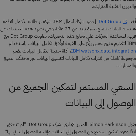
والديون التقنية المتزايدة.
تُعَد
، إحدى شركاء أعمال IBM، شركة بريطانية لتكامل أنظمة
Dot Group
هندسة البيانات تتمتع بخبرة تزيد عن 27 عامًا، وهي تشهد هذه التحديات عن
قرب. لمساعدة الشركات على تجاوز هذه التحديات، تعاونت Dot Group مع
IBM لتقديم منهج عملي يركِّز على القيمة أولًا في تكامل البيانات باستخدام
، أداة حديثة لتكامل البيانات تضم
IBM watsonx.data integration
مجموعة كاملة من قدرات تكامل البيانات لتنسيق البيانات عبر مختلَف الصيغ
والمسارات.
السعي المستمر لتمكين الجميع من
الوصول إلى البيانات
يقول Simon Parkinson، المدير الإداري لشركة Dot Group: "لم تتحقق
أبدًا وعود تمكين الجميع من الوصول إلى البيانات وإتاحة الوصول الذاتي لها".