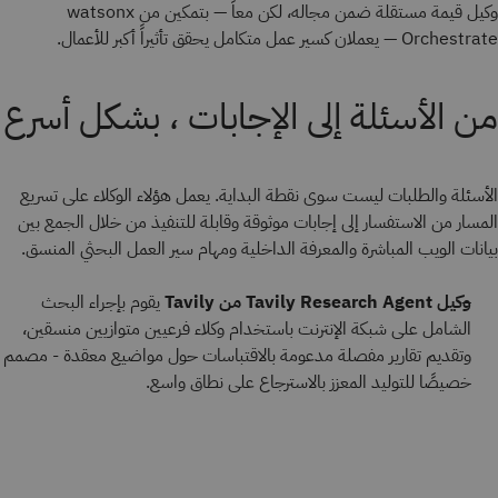
وكيل قيمة مستقلة ضمن مجاله، لكن معاً — بتمكين من watsonx
Orchestrate — يعملان كسير عمل متكامل يحقق تأثيراً أكبر للأعمال.
من الأسئلة إلى الإجابات ، بشكل أسرع
الأسئلة والطلبات ليست سوى نقطة البداية. يعمل هؤلاء الوكلاء على تسريع
المسار من الاستفسار إلى إجابات موثوقة وقابلة للتنفيذ من خلال الجمع بين
بيانات الويب المباشرة والمعرفة الداخلية ومهام سير العمل البحثي المنسق.
وكيل Tavily Research Agent من Tavily
يقوم بإجراء البحث
الشامل على شبكة الإنترنت باستخدام وكلاء فرعيين متوازيين منسقين،
وتقديم تقارير مفصلة مدعومة بالاقتباسات حول مواضيع معقدة - مصمم
خصيصًا للتوليد المعزز بالاسترجاع على نطاق واسع.