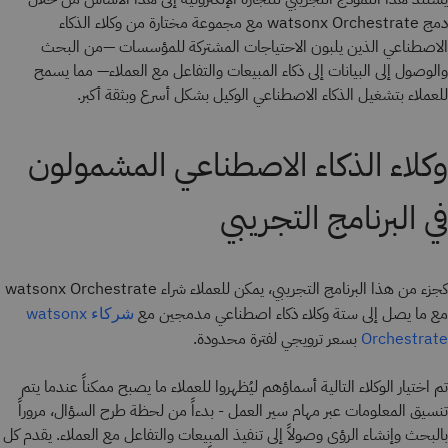
دمج watsonx Orchestrate مع مجموعة مختارة من وكلاء الذكاء
الاصطناعي الذين يلبون الاحتياجات المشتركة للمؤسسات —من البحث
والوصول إلى البيانات إلى ذكاء المبيعات والتفاعل مع العملاء— مما يسمح
للعملاء بتشغيل الذكاء الاصطناعي الوكيل بشكل أسرع وبثقة أكبر.
وكلاء الذكاء الاصطناعي المشمولون
في البرنامج التجريبي
كجزء من هذا البرنامج التجريبي، يمكن للعملاء شراء watsonx Orchestrate
مع ما يصل إلى ستة وكلاء ذكاء اصطناعي مدمجين مع
شركاء watsonx
بسعر ترويجي لفترة محدودة.
Orchestrate
تم اختيار الوكلاء التالية أسماؤهم ليُظهروا للعملاء ما يصبح ممكناً عندما يتم
تنسيق المعلومات عبر مهام سير العمل - بدءاً من لحظة طرح السؤال، مروراً
بالبحث وإنشاء الرؤى وصولاً إلى تنفيذ المبيعات والتفاعل مع العملاء. يقدم كل