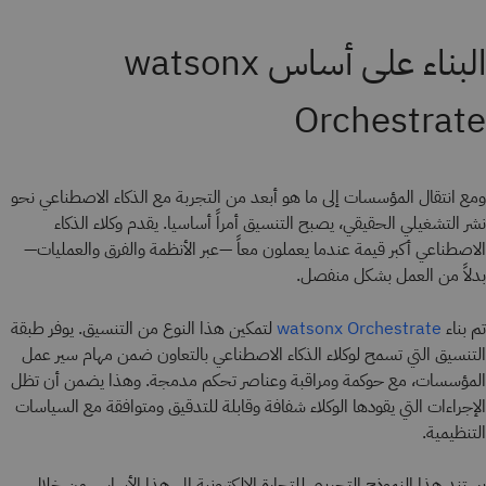
البناء على أساس watsonx
Orchestrate
ومع انتقال المؤسسات إلى ما هو أبعد من التجربة مع الذكاء الاصطناعي نحو
نشر التشغيلي الحقيقي، يصبح التنسيق أمراً أساسيا. يقدم وكلاء الذكاء
الاصطناعي أكبر قيمة عندما يعملون معاً —عبر الأنظمة والفرق والعمليات—
بدلاً من العمل بشكل منفصل.
تم بناء
لتمكين هذا النوع من التنسيق. يوفر طبقة
watsonx Orchestrate
التنسيق التي تسمح لوكلاء الذكاء الاصطناعي بالتعاون ضمن مهام سير عمل
المؤسسات، مع حوكمة ومراقبة وعناصر تحكم مدمجة. وهذا يضمن أن تظل
الإجراءات التي يقودها الوكلاء شفافة وقابلة للتدقيق ومتوافقة مع السياسات
التنظيمية.
يستند هذا النموذج التجريبي للتجارة الإلكترونية إلى هذا الأساس من خلال