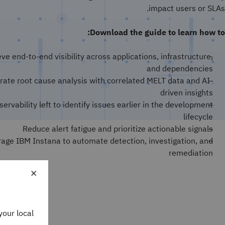
impact users or SLAs.
Download the guide to learn how to:
ve end-to-end visibility across applications, infrastructure,
and dependencies
rate root cause analysis with correlated MELT data and AI-
driven insights
servability left to identify issues earlier in the development
lifecycle
Reduce alert fatigue and prioritize actionable signals
age IBM Instana to automate detection, investigation, and
remediation
×
your local