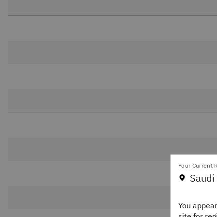
Your Current R
Saudi 
You appear
site for re