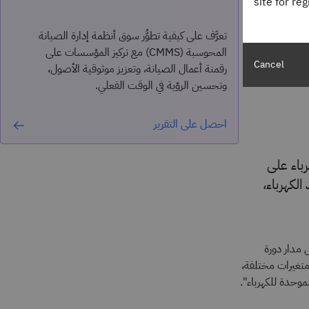
site for re
طاقة
تعرَّف على كيفية تطوُّر سوق أنظمة إدارة الصيانة
المحوسبة (CMMS) مع تركيز المؤسسات على
Cancel
رقمنة أعمال الصيانة، وتعزيز موثوقية الأصول،
وتحسين الرؤية في الوقت الفعلي.
احصل على التقرير
باء على
كهرباء،
 مدار دورة
ود والصيانة. وتستخدم نماذج وأدوات LCOE المختلفة متغيرات مختلفة،