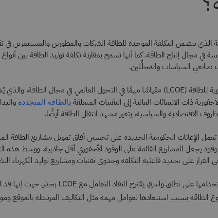
؟
 الذي يتضمن التكلفة الموحدة للطاقة الشركات والمطورين والمستثمرين في تق
ة في مجال إنتاج الطاقة. كما أنها تسمح بمقارنة تكلفة توليد الطاقة بين أنوا
رات صانعي السياسات والمحلِّلين.
وتُعَد التكلفة المستوية للطاقة (LCOE) مقياسًا مهمًا في التحول العالمي في مجال الطاقة، وال
حفورية ذات الانبعاثات العالية إلى التقنيات المتعلقة
والبدا
بالطاقة المتجددة
لظروف الاقتصادية والسياسية، يتغير مشهد انتقال الطاقة أيضًا.
تعمل الإعانات الحكومية الجديدة على تحسين آفاق تمويل مشاريع الطاقة الم
وقود يجعل المشاريع القائمة على الوقود الأحفوري أقل جاذبية. ووسط هذه ال
وعلى الرغم من استخدامها على نطاق واسع، يقترح النقاد التعا
ع الطاقة بسبب استبعادها لعوامل مهمة مثل التكاليف المرتبطة بالموقع وموث