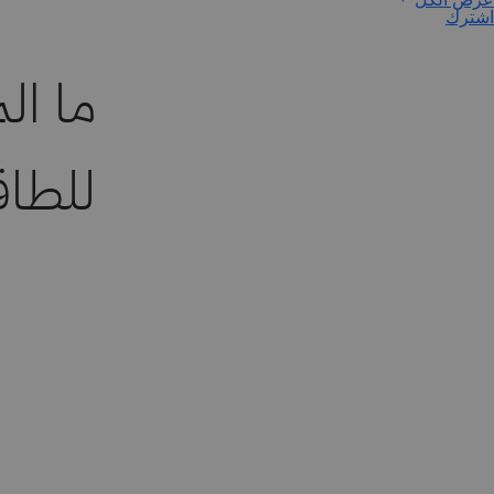
اشترك
ما ال
للطاقة (E