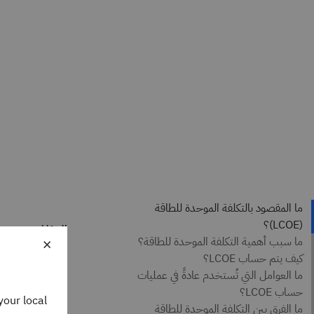
المؤلفون
×
omstyn
 Writer
 Think
your local