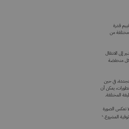
ييم قدرة
ع مختلفة من
ذي يُشير إلى الانتقال
ئل منخفضة
تجددة، في حين
تطورات، يمكن أن
مل مع LCOE بحذر. حيث إنها قد لا تعكس الصورة
وقية المشروع.
.1