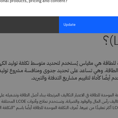
gional products, pricing and content?
قصود بالتكلفة الموحدة لل
Update
ة للطاقة هي مقياس يُستخدم لتحديد متوسط تكلفة توليد الكهر
طاقة. وهي تساعد على تحديد جدوى ومنافسة مشروع توليد ال
 أيضًا كأداة لتقييم مشاريع التدفئة والتبريد.
 الموحدة للطاقة في الاعتبار التكاليف المرتبطة ببناء أصل الطاقة وتشغيله على
حياته، بما في ذلك تكاليف رأس المال والوق