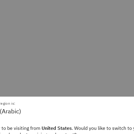
egion is:
Alexandra Jonker
Alice G
(Arabic)
Staff Editor
Staff
IBM Think
IBM
 to be visiting from
United States
. Would you like to switch to 