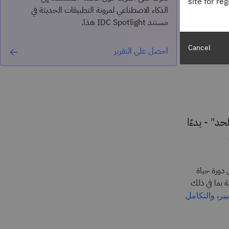
site for re
الذكاء الاصطناعي لمرونة التطبيقات الحديثة في
مستند IDC Spotlight هذا.
طبيق
Cancel
احصل على التقرير
ى اللحد" - بدءًا
 دورة حياة
 بما في ذلك
،
يير
والتكامل