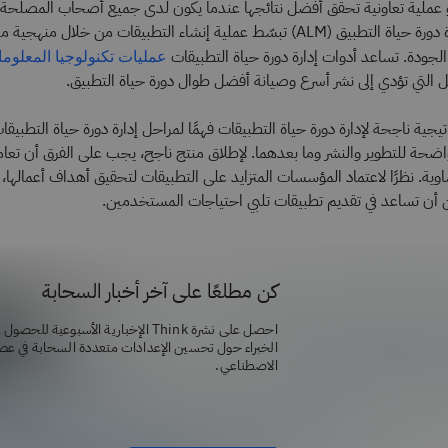
و عملية تعاونية تحقق أفضل نتائجها عندما يكون لدى جميع أصحاب المصلحة
للعملية. أدوات إدارة دورة حياة التطبيق (ALM) تبسّط عملية إنشاء التطبيقات من خلا
الجودة. تساعد أدوات إدارة دورة حياة التطبيقات
عمليات تكنولوجيا المعلوم
ل التي تؤدي إلى نشر أسرع وصيانة أفضل طوال دورة حياة التطبيق.
جية ناجحة لإدارة دورة حياة التطبيقات فهمًا لمراحل إدارة دورة حياة التطبيقا
ضحة للتطوير والنشر وما بعدهما. لإطلاق منتج ناجح، يجب على الفرق أن تعا
وية. نظرًا لاعتماد المؤسسات المتزايد على التطبيقات لتحقيق أهداف أعمالها، 
 أن تساعد في تقديم تطبيقات تلبي احتياجات المستخدمين.
كن مطلعًا على آخر أخبار السحابة
احصل على نشرة Think الإخبارية الأسبوعية ل
الخبراء حول تحسين الإعدادات متعددة السحابة في عصر 
الاصطناعي.