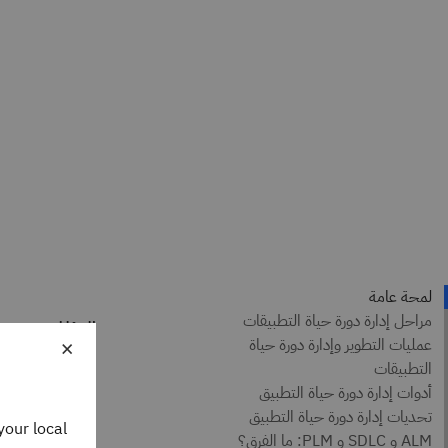
المؤلفين
×
ázquez
 Writer
your local