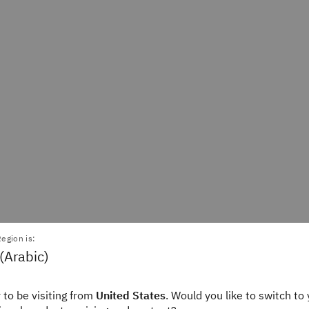
egion is:
Michael Goodwin
Camilo Quiroz-V
(Arabic)
tor, Automation & ITOps
IBM Staff
IBM Think
 to be visiting from
United States
. Would you like to switch to 