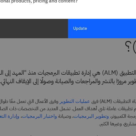
gional products, pricing and content?
صود بإدارة دورة حياة الت
Update
إدارة دورة حياة التطبيق (ALM) هي إدارة تطبيقات البرمجيات منذ "المهد إل
ير مرورًا بالنشر والمراجعات والصيانة وصولًا إلى الإيقاف النهائي.
تطبيقات (ALM) فرق
وفرق الأعمال التي تعمل معًا طوال
عمليات التطوير
يم تطبيقات عاملة تلبي أهداف العمل. تشمل العديد من التخصصات ذات الصلة
رمجة الكمبيوتر،
، وصيانة
،
وتطوير البرمجيات
واختبار البرمجيات
وإدارة التغ
مشاريع، وغيرها الكثير.