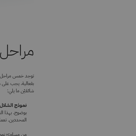
مراحل 
توجد خمس مراحل لإد
بفعالية. يجب على م
شائعَيْن ما يلي:
نموذج الشلال
بوضوح. بهذا الن
المحددين. تعمل
من مساوئ نموذج