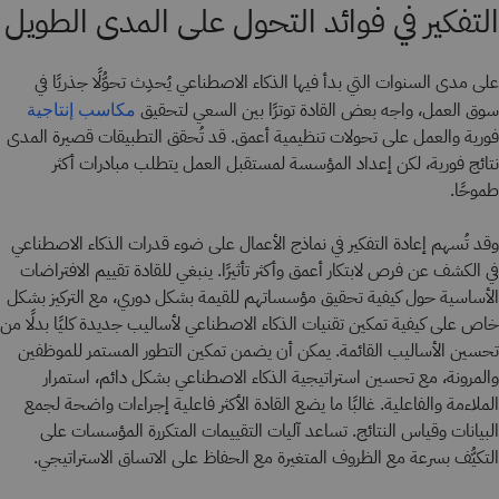
التفكير في فوائد التحول على المدى الطويل
على مدى السنوات التي بدأ فيها الذكاء الاصطناعي يُحدِث تحوُّلًا جذريًا في
سوق العمل، واجه بعض القادة توترًا بين السعي لتحقيق
مكاسب إنتاجية
فورية والعمل على تحولات تنظيمية أعمق. قد تُحقق التطبيقات قصيرة المدى
نتائج فورية، لكن إعداد المؤسسة لمستقبل العمل يتطلب مبادرات أكثر
طموحًا.
وقد تُسهم إعادة التفكير في نماذج الأعمال على ضوء قدرات الذكاء الاصطناعي
في الكشف عن فرص لابتكار أعمق وأكثر تأثيرًا. ينبغي للقادة تقييم الافتراضات
الأساسية حول كيفية تحقيق مؤسساتهم للقيمة بشكل دوري، مع التركيز بشكل
خاص على كيفية تمكين تقنيات الذكاء الاصطناعي لأساليب جديدة كليًا بدلًا من
تحسين الأساليب القائمة. يمكن أن يضمن تمكين التطور المستمر للموظفين
والمرونة، مع تحسين استراتيجية الذكاء الاصطناعي بشكل دائم، استمرار
الملاءمة والفاعلية. غالبًا ما يضع القادة الأكثر فاعلية إجراءات واضحة لجمع
البيانات وقياس النتائج. تساعد آليات التقييمات المتكررة المؤسسات على
التكيُّف بسرعة مع الظروف المتغيرة مع الحفاظ على الاتساق الاستراتيجي.