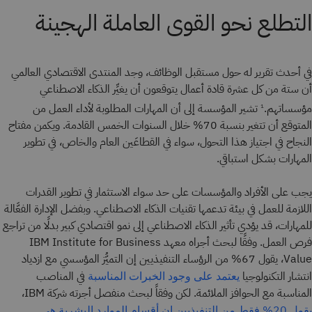
التطلع نحو القوى العاملة الهجينة
في أحدث تقرير له حول مستقبل الوظائف، وجد المنتدى الاقتصادي العالمي
أن ستة من كل عشرة قادة أعمال يتوقعون أن يغيِّر الذكاء الاصطناعي
مؤسساتهم.
تشير المؤسسة إلى أن المهارات المطلوبة لأداء العمل من
1
المتوقع أن تتغير بنسبة 70% خلال السنوات الخمس القادمة. ويكمن مفتاح
النجاح في اجتياز هذا التحول، سواء في القطاعَين العام والخاص، في تطوير
المهارات بشكل استباقي.
يجب على الأفراد والمؤسسات على حد سواء الاستثمار في تطوير القدرات
اللازمة للعمل في بيئة تدعمها تقنيات الذكاء الاصطناعي. وبفضل الإدارة الفعَّالة
للمهارات، قد يؤدي تأثير الذكاء الاصطناعي إلى نمو اقتصادي كبير بدلًا من تراجع
فرص العمل. وفقًا لبحث أجراه معهد IBM Institute for Business
Value، يقول 67% من الرؤساء التنفيذيين إن التميُّز المؤسسي مع ازدياد
انتشار التكنولوجيا
في المناصب
يعتمد على وجود الخبرات المناسبة
المناسبة مع الحوافز الملائمة. لكن وفقاً لبحث منفصل أجرته شركة IBM،
يقول 20% فقط من التنفيذيين إن أقسام الموارد البشرية هي