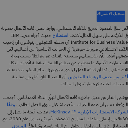
تسجيل الاشتراك
لكن نظرًا للصعود السريع للذكاء الاصطناعي، يواجه بعض قادة الأعمال صعوبة
في التكيُّف. على سبيل المثال، كشف
حديث أجراه معهد IBM
استطلاع
Institute for Business Value أن معظم التنفيذيين يتوقعون أن يُحدِث
الذكاء الاصطناعي تغييرات جوهرية في الجوانب الأساسية من أعمالهم. لكن
نصفهم أفادوا بأن مؤسساتهم تستخدم تقنيات غير مترابطة بسبب وتيرة
الاستثمارات الأخيرة، ما يعوقهم عن تحقيق القيمة الحقيقية لأدوات الذكاء
الاصطناعي. كما أن ثقافة العمل لها دور محوري في نجاح التبني، حيث يعتقد
أن التغيير الثقافي أولى من معالجة
أكثر من نصف الرؤساء التنفيذيين
التحديات التقنية في مسار تحويل البيانات.
وبغض النظر عن مدى جاهزية قادة الأعمال لتبنّي الذكاء الاصطناعي، أجمعت
التوقعات على أن هذه التقنيات ستُعيد تشكيل سوق العمل العالمي.
وفقًا
قد تتم أتمتة ما يصل إلى
لشركة الاستشارات الإدارية McKinsey
،
30% من إجمالي ساعات العمل في الاقتصاد الأمريكي بحلول عام 2030، مع
الحاجة إلى 12 مليون انتقال وظيفي في العام نفسه. وكما يقدِّر
المنتدى