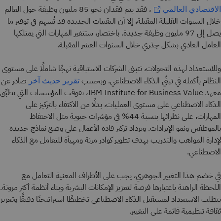
، فقد يتم فقدان نحو 85 مليون وظيفة حول العالم
الاقتصادي العالمي
خلال السنوات القليلة المقبلة، إلا أن التقنيات الجديدة قد تُسهم في توفير ما
يصل إلى 97 مليون وظيفة جديدة. باختصار، ستتغير المهارات التي يمتلكها
العامل العادي بشكل جذري خلال السنوات العشر المقبلة.
وللاستعداد لهذه التحولات، تتبنى الشركات الاستباقية نهجًا شاملًا على مستوى
النظام بأكمله في تبنّي الذكاء الاصطناعي. وبحسب
صادر عن
تقرير حديث آخر
معهد IBM Institute for Business Value، تفوقت المؤسسات التي تطبِّق
الذكاء الاصطناعي على مستوى العمليات، بدلًا من الاكتفاء بالتركيز على
المهارات، على نظرائها بنسبة 44% في مؤشرات حيوية مثل الاحتفاظ
بالموظفين ونمو الإيرادات. ويزداد تركيز قادة الأعمال على وضع نماذج جديدة
لإدارة المواهب والتدريب بهدف تطوير كوادر مرنة ومهيأة للتعامل مع الذكاء
الاصطناعي.
في خضم هذا التغيير الجوهري، يجب على الأطراف المعنية التعامل مع
اللحظة الراهنة باعتبارها فرصة لتعزيز الإمكانات البشرية وبناء أنظمة أكثر مرونة.
يتطلب الاستعداد لمستقبل الذكاء الاصطناعي تخطيطًا استراتيجيًا دقيقًا وتعزيز
ثقافة تنظيمية قائمة على التغيير.