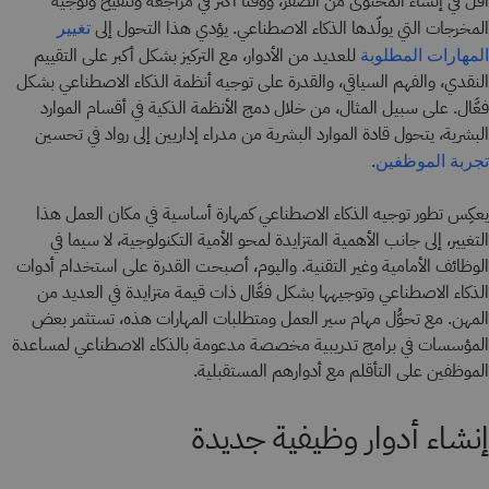
أقل في إنشاء المحتوى من الصفر، ووقتًا أكثر في مراجعة وتنقيح وتوجيه
المخرجات التي يولّدها الذكاء الاصطناعي. يؤدي هذا التحول إلى
تغيير
للعديد من الأدوار، مع التركيز بشكل أكبر على التقييم
المهارات المطلوبة
النقدي، والفهم السياقي، والقدرة على توجيه أنظمة الذكاء الاصطناعي بشكل
فعَّال. على سبيل المثال، من خلال دمج الأنظمة الذكية في أقسام الموارد
البشرية، يتحول قادة الموارد البشرية من مدراء إداريين إلى رواد في تحسين
.
تجربة الموظفين
يعكِس تطور توجيه الذكاء الاصطناعي كمهارة أساسية في مكان العمل هذا
التغيير، إلى جانب الأهمية المتزايدة لمحو الأمية التكنولوجية، لا سيما في
الوظائف الأمامية وغير التقنية. واليوم، أصبحت القدرة على استخدام أدوات
الذكاء الاصطناعي وتوجيهها بشكل فعَّال ذات قيمة متزايدة في العديد من
المهن. مع تحوُّل مهام سير العمل ومتطلبات المهارات هذه، تستثمر بعض
المؤسسات في برامج تدريبية مخصصة مدعومة بالذكاء الاصطناعي لمساعدة
الموظفين على التأقلم مع أدوارهم المستقبلية.
إنشاء أدوار وظيفية جديدة