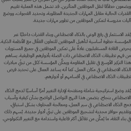
ويضعون خططًا لنقل الموظفين المتأثرين. قد تشمل هذه العملية تقييم
القدرات الحالية مقابل المهارات الجديدة المطلوبة، وتحديد الفجوات، ووضع
آليات مدروسة لتمكين الموظفين من تطوير مهارات جديدة.
يُعَد الاستثمار في رفع الوعي بالذكاء الاصطناعي وبناء القدرات داخليًا عبر
المؤسسة خطوة أساسية لتأهيل الموظفين للتعاون الفعَّال مع الأنظمة الذكية.
يحرص القادة المستقبليون عادةً على تمكين الموظفين في جميع المستويات
من فهم تطبيقات الذكاء الاصطناعي ذات الصلة بأدوارهم الوظيفية. يساهم
هذا التركيز الأوسع في تقليل المقاومة ويمكِّن المؤسسة ككل من تبنّي مبادرات
الذكاء الاصطناعي في مكان العمل. كما أنه يساعد العمال على تحديد فرص
تطبيقات الذكاء الاصطناعي في أقسامهم أو أدوارهم.
يُعَد وضع استراتيجية شاملة ومنفتحة لإدارة التغيير أمرًا أساسيًا لدمج الذكاء
الاصطناعي بنجاح. يتضمن هذا النهج التواصل الواضح بشأن كيفية وأسباب
دمج الذكاء الاصطناعي في سير العمل، ومعالجة المخاوف بشكل استباقي،
وتقديم حوافز مجدية لتشجيع الموظفين على تبنّي أدوار جديدة. يُسهم ذلك
في بناء الثقة، ما يُمكِّن من تفاعُل أكثر فاعلية واستدامة مع التغيير التكنولوجي.