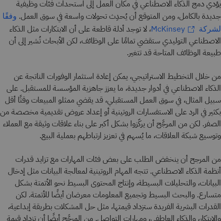
يؤدي دمج الذكاء الاصطناعي في مكان العمل إلى استحداث فئات وظيفية
جديدة بالكامل، ومن المتوقع أن يُحدِث تحولات واسعة في سوق العمل.
وفقًا
، لا توجد أدلة قاطعة على أن الابتكارات مثل الذكاء
لشركة McKinsey
الاصطناعي التوليدي ستقضي تمامًا على الوظائف، لكن الأبحاث تُشير إلى أن
طبيعة الوظائف المتاحة قد تتغير.
من خلال التخطيط الاستراتيجي، يمكن إعادة استثمار الوفورات الناتجة عن
الذكاء الاصطناعي في أدوار جديدة، ما يعزز جاهزية المؤسسة للمستقبل. على
سبيل المثال، في سوق العمل المستقبلي، قد يقضي ممثلو المبيعات وقتًا أقل
بكثير في الرد على الاستفسارات الروتينية أو إعداد عروض تقديمية مخصصة من
الصفر. لكن من المرجَّح أن يركّزوا بشكل أكبر على بناء علاقات وثيقة مع العملاء
وتوسيع شبكة العلاقات، ما يُسهم في تعزيز ارتباطهم بعملية البيع.
من المرجح أن ينخفض الطلب على بعض فئات المهارات مع تزايد قدرات
أنظمة الذكاء الاصطناعي. تتجه المهام الروتينية لمعالجة البيانات مثل إدخال
البيانات، والتحليلات البسيطة، وإنتاج المحتوى البسيط نحو الأتمتة بشكل
متسارع. والبحث البسيط وتجميع المعلومات معرضان أيضًا للأتمتة. لكن
القدرات البشرية الفريدة ستزداد قيمتها، مثل حل المشكلات بطريقة إبداعية،
والابتكار، والذكاء العاطفي، ومهارات التواصل. من المرجَّح أيضًا أن تزداد قيمة