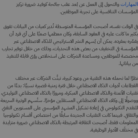
والتحول إلى العمل عن بُعد عقب جائحة كوفيد ضرورة تركيز
المهارات
المؤسسات التنافسية على تجربة الموظفين.
في الوقت نفسه، أصبحت المؤسسة المتوسطة تُدير كميات من البيانات تفوق
بكثير ما كانت عليه في العقود السابقة، وكان معظمها صعبًا على أي فرد أن
يفسِّره بمفرده. يمكن أن يُسهم النشر الاستراتيجي للذكاء الاصطناعي عبر
المؤسسة في التخفيف من بعض هذه التحديات، وذلك من خلال توفير تجارب
مخصصة للموظفين، ومساعدة الشركات على استخلاص رؤى قابلة للتنفيذ
من بياناتها.
نظرًا لما تحمله هذه التقنية من وعود كبيرة، تبنَّت الشركات عبر مختلف
القطاعات أدوات الذكاء الاصطناعي خلال فترة زمنية قصيرة نسبيًا: بدءًا من
تقنيات الأتمتة والذكاء الاصطناعي المبكرة، ومرورًا بالذكاء الاصطناعي التوليدي،
ووصولًا إلى وكلاء الذكاء الاصطناعي المستقلين مؤخرًا. ستُسهم الوتيرة السريعة
للتقدم التكنولوجي في إعادة تشكيل المشهد المؤسسي على المستويين التقني
والثقافي. فبينما كانت التقنيات الجديدة سابقًا من اختصاص أقسام تكنولوجيا
المعلومات فقط، أصبحت الثقافة المرتبطة بالذكاء الاصطناعي ضرورة متزايدة
في مختلَف الأدوار الوظيفية.