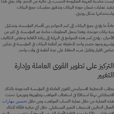
ليست مناسبة للمهمة المطروحة فحسب، بل خالية من التحيز. وقد يعني هذا
تنفيذ عمليات ضمان جودة البيانات وتدقيق ممارسات جمع البيانات
واستخدامها بشكل روتيني.
عادةً ما يؤدي جمع البيانات إلى كسر الحواجز بين أقسام المؤسسة، وتشكيل
بنية بيانات موحدة. وهذا يجعل المعلومات متاحة عبر المؤسسة. في كثير من
الأحيان ، يؤدي كسر هذه الصوامع في النهاية إلى زيادة الكفاءة وخفض التكاليف.
ويُسهم وجود مصدر واحد للحقيقة عبر أنظمة البيانات في المؤسسة في تمكين
صانعي القرار وتقليل عبء الحفاظ على عدة أنظمة في وقت واحد.
التركيز على تطوير القوى العاملة وإدارة
التغيير
يتطلب التخطيط الاستراتيجي للقوى العاملة في المؤسسة المدعومة بالذكاء
الاصطناعي نهجًا استباقيًا في استقطاب المواهب وتطويرها وتوزيعها. تحدث
هذه العملية من خلال عملية اكتساب المواهب، ومن خلال
تحسين مهارات
العمال الحاليين لاستيعاب التغيير المستقبلي. خلال أي مبادرة فعَّالة للذكاء
الاصطناعي، غالبًا ما يحدد القادة الأدوار التي من المرجح أن تتغير بسبب التبني