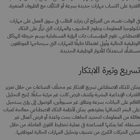
القدرة على اكتساب مهارات جديدة بسرعة أو التكيُّف مع الظروف المتغيرة.
في الوقت نفسه، من المرجَّح أن يتزايد الطلب في سوق العمل على مهارات
تكنولوجيا المعلومات وعلوم الحاسوب والمهارات التي تركِّز على الذكاء
الاصطناعي. تقوم المؤسسات ذات الرؤية المستقبلية برسم خريطة للهياكل
الوظيفية الحالية وتُولي اهتمامًا دقيقًا للمهارات التي سيحتاجها الموظفون
مستقبلًا، استعدادًا للأدوار الوظيفية الجديدة.
تسريع وتيرة الابتكار
يمكن للذكاء الاصطناعي تسريع الابتكار عبر مختلَف الصناعات من خلال تعزيز
القدرات الإبداعية البشرية وكشف فرص كانت غير مرئية سابقًا. يُتيح التحليل
القائم على البيانات، بسرعة ونطاق غير مسبوقَين، الوصول إلى رؤى يستحيل
على البشر اكتشافها بمفردهم. يمكن لأنظمة الذكاء الاصطناعي معالجة كميات
هائلة من المعلومات لتحديد اتجاهات بحث واعدة أو فرص أعمال غير
مستغلة. كما يمكنها المساعدة في عملية تخطيط القوى العاملة، من خلال
تمكين الشركات الكبرى من تصنيف وتحليل المهارات الحالية لموظفيها.