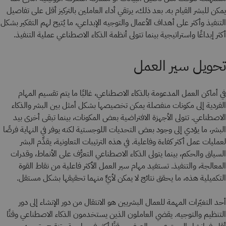
يمكن للبشر القيام به. بعد ذلك، يرتقي أداء العاملين بالتركيز أقل على تفاصيل
التنفيذ وأكثر على أهداف الأعمال والتوجيه الإبداعي، ما يُتيح لهم التفكير بشكل
أكثر إبداعًا واستراتيجية بينما تتولى أنظمة الذكاء الاصطناعي عملية التنفيذ.
تحويل سير العمل
في أماكن العمل المدعومة بالذكاء الاصطناعي، غالبًا ما يتم تقسيم المهام
الفردية إلى مكونات منفصلة يمكن تخصيصها بشكل أمثل بين البشر والذكاء
الاصطناعي. تتولى الأجهزة الافتراضية بعض المكونات، بينما تبقى أخرى بيد
البشر، ما يؤدي إلى وجود بعض التحديات اللوجستية لكنه يوفر في النهاية فرصًا
لعمليات عمل أكثر كفاءة وفاعلية. في هذه الترتيبات التعاونية، يقدِّم البشر
السياق والحكم، بينما يتولى الذكاء الاصطناعي التعرُّف على الأنماط، وقدرات
المعالجة، والتنفيذ. تستفيد مهام سير العمل الأكثر فاعلية من نقاط القوة
التكميلية هذه، ما يحقق نتائج لا يمكن لأيٍّ منهما تحقيقها بشكل مستقل.
أحد التغيّرات المهمة للعمال البشريين هو الانتقال من دور الإنشاء إلى دور
التنظيم والتوجيه. يقضي العاملون الذين يستخدمون الذكاء الاصطناعي وقتًا