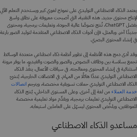
يعتمد الذكاء الاصطناعي التوليدي على نموذج لغوي كبير ويستخدم التعلم الآلي
لإنتاج محتوى جديد. هذه التقنية، التي أصبحت معروفة على نطاق واسع
بفضل ChatGPT، تُنتج نصوصًا عالية الجودة، وتعليمات برمجية، ومحتوى
جديدًا آخر. وبالمثل، فإن أدوات الذكاء الاصطناعي المتقدمة لتوليد الصور بارعة
في إنشاء المحتوى البصري.
وقد أدى دمج هذه الأنظمة إلى تطوير أنظمة ذكاء اصطناعي متعددة الوسائط
تجمع بسلاسة بين وظائف النصوص والصور والصوت والفيديو، ما يوفر مرونة
استثنائية في إنشاء المحتوى ومعالجته. في سياقات الأعمال، ينفِّذ الذكاء
الاصطناعي التوليدي عددًا هائلًا من المهام. في الاتصالات الخارجية، يُنشئ
الذكاء الاصطناعي التوليدي حملات تسويقية مخصصة، ويترجم
اتصالات
من لغة إلى أخرى. وعلى المستوى الداخلي، يُنتج الذكاء
خدمة العملاء
الاصطناعي التوليدي تعليمات برمجية، ويقدِّم مواد تعليمية مخصصة
للموظفين، ويلخِّص المحتوى ليسهُل على العاملين استيعابه.
مساعدو الذكاء الاصطناعي