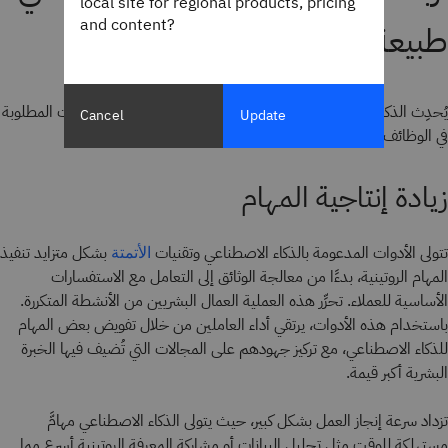
local site for regional products, pricing
and content?
طبيعة العمل
يُحدِث الذكاء الاصطناعي تغييرًا جذريًا في كيفية إنجاز العمل والمهارات المطلوبة
Cancel
Update
في الوظائف. وفيما يلي أربعة من أبرز التحولات في مشهد التوظيف:
زيادة إنتاجية المهام
تتولى الأدوات المدعومة بالذكاء الاصطناعي وتقنيات
بشكل متزايد تنفيذ
الأتمتة
المهام الروتينية، بدءًا من معالجة الوثائق إلى التعامل مع الاستفسارات
الأساسية للعملاء. تحرِّر هذه العملية العمال البشريين من الأنشطة المتكررة.
باستخدام هذه الأدوات، يرتقي أداء العاملين من خلال تفويض بعض المهام
للذكاء الاصطناعي، مع تركيز جهودهم على المجالات التي تُضيف فيها الخبرة
البشرية أكبر قيمة.
تزداد سرعة إنجاز العمل بشكل كبير، حيث يتولى الذكاء الاصطناعي مهامَّ
مستهلكة للوقت مثل تحليل البيانات أو مشاركة المعرفة الروتينية أسرع مما