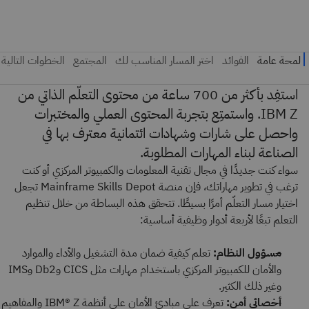
استفِد بأكثر من 700 ساعة من محتوى التعلّم الذاتي من
IBM Z. واستمتِع بتجربة المحتوى العملي والمختبرات
واحصل على شارات وشهادات ائتمانية معترف بها في
الصناعة لبناء المهارات المطلوبة.
سواء كنت جديدًا في مجال تقنية المعلومات والكمبيوتر المركزي أو كنت
ترغب في تطوير مهاراتك، فإن منصة Mainframe Skills Depot تجعل
اختيار مسار التعلّم أمرًا بسيطًا. تتحقق هذه البساطة من خلال تنظيم
التعلم تبعًا لأربعة أدوار وظيفية أساسية:
مسؤول النظام:
تعلم كيفية ضمان مدة التشغيل والأداء والموارد
والأمان للكمبيوتر المركزي باستخدام مهارات مثل CICS وDb2 وIMS
وغير ذلك الكثير.
أخصائي أمن:
تعرف على مبادئ الأمان على أنظمة IBM® Z والمفاهيم