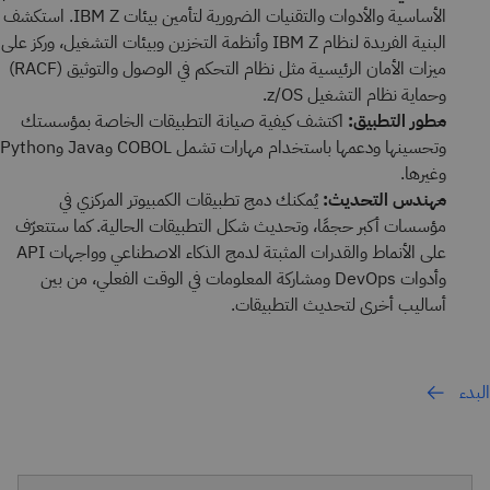
الأساسية والأدوات والتقنيات الضرورية لتأمين بيئات IBM Z. استكشف
البنية الفريدة لنظام IBM Z وأنظمة التخزين وبيئات التشغيل، وركز على
ميزات الأمان الرئيسية مثل نظام التحكم في الوصول والتوثيق (RACF)
وحماية نظام التشغيل z/OS.
مطور التطبيق:
اكتشف كيفية صيانة التطبيقات الخاصة بمؤسستك
وتحسينها ودعمها باستخدام مهارات تشمل COBOL وJava وPython
وغيرها.
مهندس التحديث:
يُمكنك دمج تطبيقات الكمبيوتر المركزي في
مؤسسات أكبر حجمًا، وتحديث شكل التطبيقات الحالية. كما ستتعرّف
على الأنماط والقدرات المثبتة لدمج الذكاء الاصطناعي وواجهات API
وأدوات DevOps ومشاركة المعلومات في الوقت الفعلي، من بين
أساليب أخرى لتحديث التطبيقات.
البدء