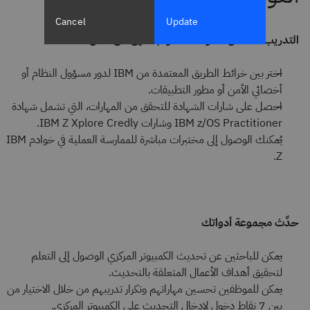
Cancel
Update
التدريب الشامل للمؤسسات والباحثين عن عمل
اختر بين خرائط الطريق المعتمدة من IBM لدور مسؤول النظام أو
أخصائي الأمن أو مطور التطبيقات.
احصل على شارات الشهادة للتحقق من المهارات، التي تشمل شهادة
IBM z/OS Practitioner وشارات IBM Z Xplore Credly.
يُمكنك الوصول إلى مختبرات مباشرة للممارسة العملية في خوادم IBM
Z.
حدِّث مجموعة أدواتك
يمكن للباحثين عن تحديث الكمبيوتر المركزي الوصول إلى التعلم
لتحقيق أهداف الأعمال المتعلقة بالتحديث.
يمكن للموظفين تحسين مهاراتهم وتكرار تدريبهم من خلال الاختيار من
بين 7 نقاط دخول لإدخال التحديث على الكمبيوتر المركزي.