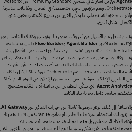
Agents
مع كل اشتراك في نسختَي Standard وPremium من watsonx
Orchestrate، وهم مزوّدون بخبرة متخصصة في المجال، وتكاملات مدمجة،
وأدوات جاهزة للاستخدام، ما يمكِّن الفرق من تسريع الأتمتة وتحقيق نتائج
الأعمال بشكل أسرع.
ونحن نجعل من الأسهل من أي وقت مضى بناء وتوسيع وكلائك الخاصين مع
الإتاحة العامة لأداتَي
Agent Builder
و
Flow Builder
داخل watsonx
Orchestrate - بيئات دون تعليمات برمجية تُتيح لمستخدمي الأعمال إنشاء
ونشر وكلاء وسير عمل مخصصين في دقائق فقط. سواء أردت البدء بوكيل جاهز
أو تخصيص واحد حسب احتياجاتك الدقيقة، أصبحت لديك الآن الأدوات
لأتمتة العمليات بسرعة ودقة. يدعم Orchestrate دورة حياة الوكيل بالكامل،
من البناء إلى الإدارة والحوكمة. نحن متحمسون للإعلان عن التوفر العام لأداة
Agent Analytics
التي تمكِّن المطورين من مراقبة أداء الوكلاء وتصحيح
تنفيذهم مباشرةً داخل تجربة بناء الوكلاء.
بالإضافة إلى ذلك، نوفر مجموعة كاملة من خيارات النماذج عبر
AI Gateway
،
ما يُتيح لك استخدام نموذجك الخاص أو نماذج Granite من IBM عند بناء
وكلاء الذكاء الاصطناعي في watsonx Orchestrate. أصبحت AI
Gateway متاحة الآن بشكل عام، ما يُتيح لك استخدام النموذج اللغوي الكبير