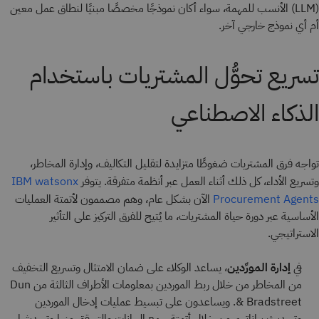
(LLM) الأنسب للمهمة، سواء أكان نموذجًا مخصصًا مبنيًا لنطاق عمل معين
أم أي نموذج خارجي آخر.
تسريع تحوُّل المشتريات باستخدام
الذكاء الاصطناعي
تواجه فرق المشتريات ضغوطًا متزايدة لتقليل التكاليف، وإدارة المخاطر،
وتسريع الأداء، كل ذلك أثناء العمل عبر أنظمة متفرقة. يتوفر
IBM watsonx
الآن بشكل عام، وهم مصممون لأتمتة العمليات
Procurement Agents
الأساسية عبر دورة حياة المشتريات، ما يُتيح للفرق التركيز على التأثير
الاستراتيجي.
في
إدارة المورِّدين
، يساعد الوكلاء على ضمان الامتثال وتسريع التخفيف
من المخاطر من خلال ربط الموردين بمعلومات الأطراف الثالثة من Dun
& Bradstreet. ويساعدون على تبسيط عمليات إدخال الموردين