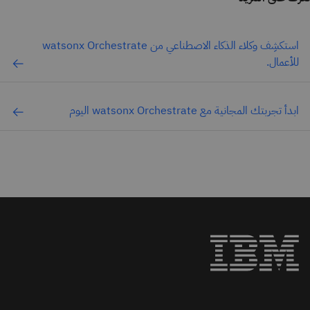
استكشِف وكلاء الذكاء الاصطناعي من watsonx Orchestrate
للأعمال.
ابدأ تجربتك المجانية مع watsonx Orchestrate اليوم