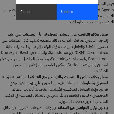
فريق المبيعات من التركيز على بناء الفرص وإغلاق الصفقات. يتضمن
watsonx Sales Agents مجموعة من الوكلاء الجاهزين والمتخصصين في
Cancel
Update
التعامل مع أكثر عمليات المبيعات استهلاكًا للوقت وحيوية، بما في ذلك
التنقيب، والتمكين، وإدارة الفرص.
يعمل
وكلاء التنقيب عن العملاء المحتملين في المبيعات
على زيادة
إنتاجية البائعين عبر توفير أدوات ووكلاء متعددة تساعِد فرق المبيعات على
تحسين الكفاءة والفاعلية. يهدف هؤلاء الوكلاء إلى تبسيط عمليات إدارة
علاقات العملاء (CRM) مع Salesforce، والبحث عن العملاء عبر Dun &
Bradstreet والمنتجات عبر Seismic، وتحسين التواصل، وإجراء تواصل
استباقي ومعزز عبر Outlook لتمكين البائعين من إغلاق المزيد من
الصفقات.
يعمل
وكلاء تمكين المنتجات والتواصل مع العملاء
لدينا كنقطة مركزية
لمحتوى ومعلومات المبيعات. فهم يساعدون على تزويد الفرق برؤى
فورية، وإبراز العوامل التنافسية الأساسية، وتحديد أولويات العملاء
المحتملين - ليكون البائعون دائمًا مجهزين بالرسائل المناسبة في الوقت
المناسب لتعزيز معدلات التحويل.
يتعاون وكيل
التواصل مع العملاء
مع وكلاء المبيعات الآخرين، من خلال
الاستفادة من أبحاث المنتجات والعملاء لإنشاء محتوى بريد إلكتروني