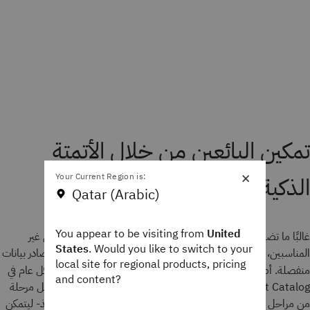
تمكين البائعين من خلال الأتمتة
×
Your Current Region is:
الذكية
Qatar (Arabic)
You appear to be visiting from
United
غالبًا ما تضيِّع فرق المبيعات وقتًا ثمينًا في ملاحقة العملاء المحتملين غير
States
. Would you like to switch to your
المناسبين، والتنقل بين الأدوات، وتجميع المعلومات من أنظمة ومصادر بيانات
local site for regional products, pricing
منفصلة. أصبح
متاحين الآن بشكل عام في
IBM watsonx Sales Agents
and content?
watsonx Orchestrate Agent Catalog، ومصممين لتبسيط كل مرحلة
من مراحل دورة المبيعات -من البحث والتنقيب إلى التفاعل والتنفيذ- ليتمكن