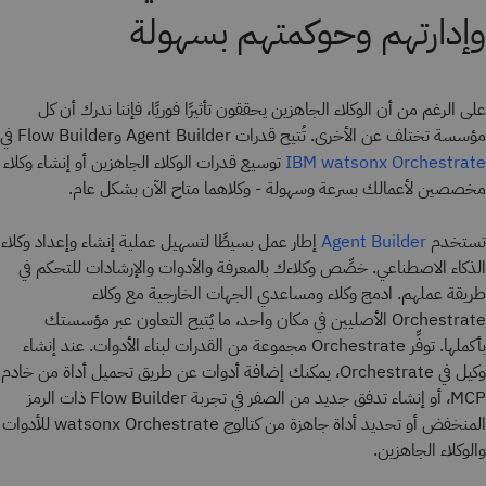
وإدارتهم وحوكمتهم بسهولة
على الرغم من أن الوكلاء الجاهزين يحققون تأثيرًا فوريًا، فإننا ندرك أن كل
مؤسسة تختلف عن الأخرى. تُتيح قدرات Agent Builder وFlow Builder في
توسيع قدرات الوكلاء الجاهزين أو إنشاء وكلاء
IBM watsonx Orchestrate
مخصصين لأعمالك بسرعة وسهولة - وكلاهما متاح الآن بشكل عام.
تستخدم
إطار عمل بسيطًا لتسهيل عملية إنشاء وإعداد وكلاء
Agent Builder
الذكاء الاصطناعي. خصِّص وكلاءك بالمعرفة والأدوات والإرشادات للتحكم في
طريقة عملهم. ادمج وكلاء ومساعدي الجهات الخارجية مع وكلاء
Orchestrate الأصليين في مكان واحد، ما يُتيح التعاون عبر مؤسستك
بأكملها. توفِّر Orchestrate مجموعة من القدرات لبناء الأدوات. عند إنشاء
وكيل في Orchestrate، يمكنك إضافة أدوات عن طريق تحميل أداة من خادم
MCP، أو إنشاء تدفق جديد من الصفر في تجربة Flow Builder ذات الرمز
المنخفض أو تحديد أداة جاهزة من كتالوج watsonx Orchestrate للأدوات
والوكلاء الجاهزين.