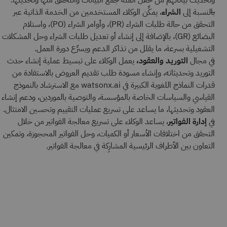
وتحديث بياناتهم من خلال أتمتة جمع البيانات والتحقق منها وتحديثها.
بالنسبة إلى
الشراء
، يمكِّن الوكلاء المستخدمين من الخدمة الذاتية عبر
التحقق من حالة طلبات الشراء (PR)، وأوامر الشراء (PO)، واستلام
البضائع (GR)، بالإضافة إلى إنشاء أو تعديل طلبات الشراء وحل المشكلات
التشغيلية بسرعة، ما يقلل من تذاكر الدعم ويسرِّع دورة العمل.
في مجال
التوريد والعقود،
يعمل الوكلاء على تبسيط عملية إنشاء حدث
التوريد وتحديثاته، وإنشاء مسودة طلب تقديم العروض بالاستفادة من
قدرات النماذج اللغوية الكبيرة في watsonx.ai مع الاسترشاد بالنموذج
القياسي والسياسات الخاصة بالمؤسسة، والتوصية بالموردين، ودعم إنشاء
العقود وتحديثها، ما يساعد على تسريع عمليات التقييم وتحسين الامتثال.
في
إدارة الفواتير
، يساعد الوكلاء على تسريع معالجة الفواتير من خلال
التحقق من اختلافات الأسعار أو الكميات، وحل الفواتير المحجوزة، وتمكين
التعاون بين الأطراف الرئيسية المشارِكة في معالجة الفواتير.