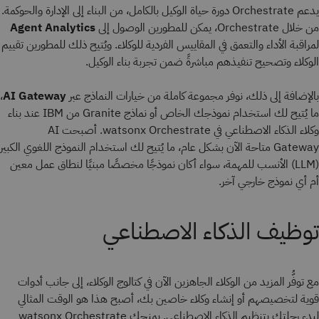
يدعم Orchestrate دورة حياة الوكيل بالكامل، من البناء إلى الإدارة والحوكمة.
من خلال Orchestrate، يمكن للمطورين الوصول إلى
Agent Analytics
لمراقبة الأداء والتعمق في المقاييس الفردية للوكلاء. ويُتيح ذلك للمطورين تقييم
الوكلاء وتصحيح تنفيذهم مباشرةً ضمن تجربة بناء الوكيل.
بالإضافة إلى ذلك، نوفر مجموعة كاملة من خيارات النماذج عبر
AI Gateway
،
ما يُتيح لك استخدام نموذجك الخاص أو نماذج Granite من IBM عند بناء
وكلاء الذكاء الاصطناعي في watsonx Orchestrate. أصبحت AI
Gateway متاحة الآن بشكل عام، ما يُتيح لك استخدام النموذج اللغوي الكبير
(LLM) الأنسب للمهمة، سواء أكان نموذجًا مخصصًا مبنيًا لنطاق عمل معين
أم أي نموذج خارجي آخر.
توظيف الذكاء الاصطناعي
مع توفُّر المزيد من الوكلاء الجاهزين الآن في كتالوج الوكلاء، إلى جانب أدوات
قوية لتخصيصهم أو إنشاء وكلاء خاصين بك، أصبح هذا هو الوقت المثالي
لبدء رحلتك بتنظيم الذكاء الاصطناعي. يمنحك watsonx Orchestrate