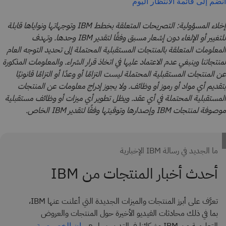
انضم إلى قائمة الانتظار اليوم
إخلاء المسؤولية: التصريحات المتعلقة بخطط IBM وتوجهاتها ونواياها قابلة
للتغيير أو الإلغاء دون إشعار مسبق وفقًا لتقدير IBM وحدها. وتهدف
المعلومات المتعلقة بالمنتجات المستقبلية المحتملة إلى تحديد التوجه العام
لمنتجاتنا وينبغي عدم الاعتماد عليها في اتخاذ قرار الشراء. والمعلومات المذكورة
عن المنتجات المستقبلية المحتملة ليست التزامًا أو وعدًا أو التزامًا قانونيًا
بتقديم أي مواد أو رموز أو وظائف. ولا يجوز إدراج معلومات عن المنتجات
المستقبلية المحتملة في أي عقد. ويظل تطوير أي ميزات أو وظائف مستقبلية
موصوفة لمنتجات IBM وإصدارها وتوقيتها وفقًا لتقدير IBM الخاص.
ما الجديد في رسالة IBM الإخبارية
أحدث أخبار المنتجات من IBM
تعرَّف على أبرز المنتجات والميزات الجديدة التي أعلنت عنها IBM،
بما في ذلك محادثات الفيديو الأخيرة حول المنتجات والعروض
بيان الخصوصية