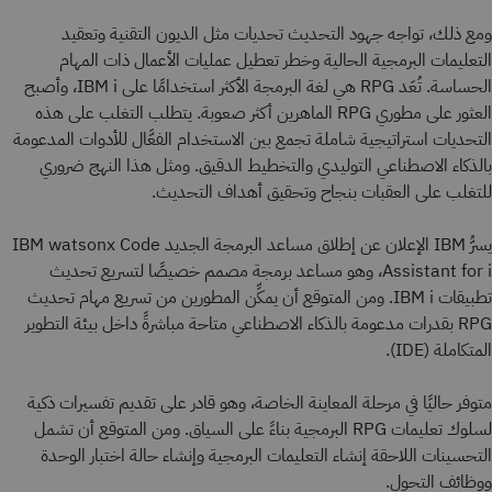
ومع ذلك، تواجه جهود التحديث تحديات مثل الديون التقنية وتعقيد
التعليمات البرمجية الحالية وخطر تعطيل عمليات الأعمال ذات المهام
الحساسة. تُعَد RPG هي لغة البرمجة الأكثر استخدامًا على IBM i، وأصبح
العثور على مطوري RPG الماهرين أكثر صعوبة. يتطلب التغلب على هذه
التحديات استراتيجية شاملة تجمع بين الاستخدام الفعَّال للأدوات المدعومة
بالذكاء الاصطناعي التوليدي والتخطيط الدقيق. ومثل هذا النهج ضروري
للتغلب على العقبات بنجاح وتحقيق أهداف التحديث.
يسرُّ IBM الإعلان عن إطلاق مساعد البرمجة الجديد IBM watsonx Code
Assistant for i، وهو مساعد برمجة مصمم خصيصًا لتسريع تحديث
تطبيقات IBM i. ومن المتوقع أن يمكِّن المطورين من تسريع مهام تحديث
RPG بقدرات مدعومة بالذكاء الاصطناعي متاحة مباشرةً داخل بيئة التطوير
المتكاملة (IDE).
متوفر حاليًا في مرحلة المعاينة الخاصة، وهو قادر على تقديم تفسيرات ذكية
لسلوك تعليمات RPG البرمجية بناءً على السياق. ومن المتوقع أن تشمل
التحسينات اللاحقة إنشاء التعليمات البرمجية وإنشاء حالة اختبار الوحدة
ووظائف التحول.