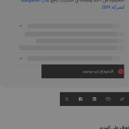
التعليمية من IBM وشركائنا في التدريب. راجِع
لشركة IBM.
النموذج غير موجود
تعرّف على المزيد