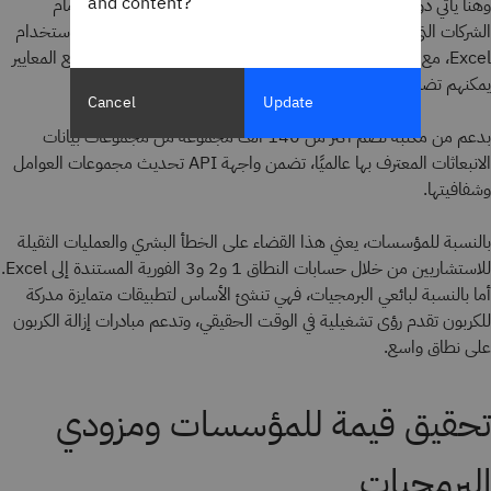
and content?
وهنا يأتي دور واجهة Envizi Emissions API: وهو إزالة العوائق أمام
الشركات التي تحتاج إلى مسار أبسط وأسرع لإعداد تقارير الانبعاثات باستخدام
Excel، مع تزويد بائعي البرامج بمحرك جاهز للاستخدام ومتوافق مع المعايير
يمكنهم تضمينه بسلاسة في منصاتهم.
Cancel
Update
بدعم من مكتبة تضم أكثر من 140 ألف مجموعة من مجموعات بيانات
الانبعاثات المعترف بها عالميًا، تضمن واجهة API تحديث مجموعات العوامل
وشفافيتها.
بالنسبة للمؤسسات، يعني هذا القضاء على الخطأ البشري والعمليات الثقيلة
للاستشاريين من خلال حسابات النطاق 1 و2 و3 الفورية المستندة إلى Excel.
أما بالنسبة لبائعي البرمجيات، فهي تنشئ الأساس لتطبيقات متمايزة مدركة
للكربون تقدم رؤى تشغيلية في الوقت الحقيقي، وتدعم مبادرات إزالة الكربون
على نطاق واسع.
تحقيق قيمة للمؤسسات ومزودي
البرمجيات