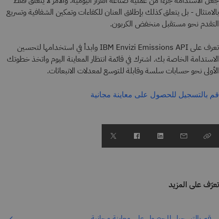
جعل الاستدامة جزءًا من عملية صناعة القرار اليومية. والأمر لا يتعلق فقط
بالامتثال - بل يتعلق كذلك بإطلاق العنان للكفاءات وتمكين الشفافية وتسريع
التقدم نحو مستقبل منخفض الكربون.
تعرف على IBM Envizi Emissions API وابدأ في استخدامها لتحسين
الاستدامة الخاصة بك. اشترك في قائمة انتظار المعاينة اليوم واتخذ خطوتك
الأولى نحو حسابات سلسة وقابلة للتوسع لمعدلات الانبعاثات.
قم بالتسجيل للحصول على معاينة مجانية
تعرّف على المزيد
قم بالتسجيل للحصول على معاينة مجانية