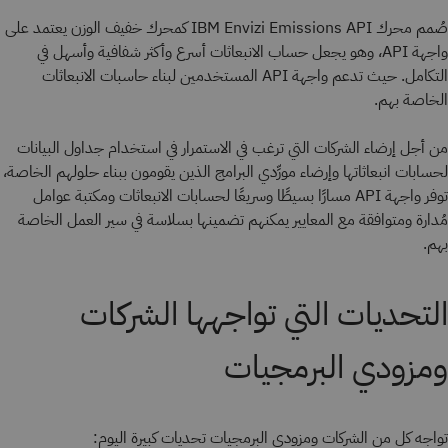
صُمم محرك IBM Envizi Emissions API كمحرك خفيف الوزن يعتمد على
واجهة API، وهو يجعل حساب الانبعاثات أسرع وأكثر شفافية وأسهل في
التكامل. حيث تدعم واجهة API المستخدمين لبناء حاسبات الانبعاثات
الخاصة بهم.
من أجل إرضاء الشركات التي ترغب في الاستمرار في استخدام جداول البيانات
لحسابات انبعاثاتها وإرضاء مورِّدي البرامج الذين يقومون ببناء
حلولهم الخاصة،
توفر واجهة API مسارًا بسيطًا وسريعًا لحسابات الانبعاثات ومكتبة عوامل
مُدارة ومتوافقة مع المعايير يمكنهم تضمينها بسلاسة في سير العمل الخاصة
بهم.
التحديات التي تواجهها الشركات
ومزودي البرمجيات
تواجه كل من الشركات ومزودي البرمجيات تحديات كبيرة اليوم: