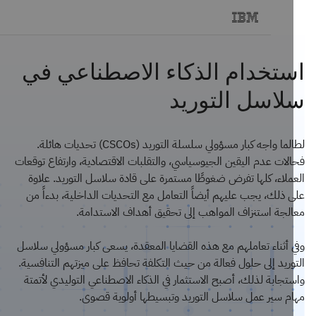
تخدام الذكاء الاصطناعي في
اسل التوريد
لطالما واجه كبار مسؤولي سلسلة التوريد (CSCOs) تحديات هائلة.
لات عدم اليقين الجيوسياسي، والتقلبات الاقتصادية، وارتفاع توقعات
ملاء، كلها تفرض ضغوطًا مستمرة على قادة سلاسل التوريد. علاوة
 ذلك، يجب عليهم أيضاً التعامل مع التحديات الداخلية، بدءاً من
لجة استنزاف المواهب إلى تحقيق أهداف الاستدامة.
 أثناء تعاملهم مع هذه القضايا المعقدة، يسعى كبار مسؤولي سلاسل
وريد إلى حلول فعالة من حيث التكلفة تحافظ على ميزتهم التنافسية.
تجابة لذلك، أصبح الاستثمار في الذكاء الاصطناعي التوليدي لأتمتة
م سير عمل سلاسل التوريد وتبسيطها أولوية قصوى.