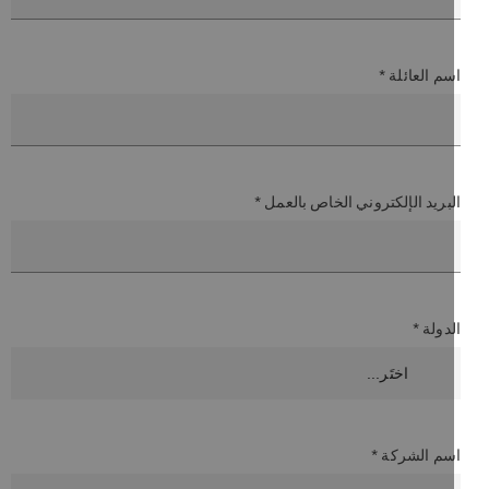
م العائلة *
بريد الإلكتروني الخاص بالعمل *
دولة *
سم الشركة *