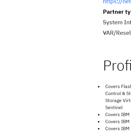
https://ne
Partner t
System Int
VAR/Resell
Covers Flas
Control & St
Storage Virt
Sentinel
Covers IBM 
Covers IBM 
Covers IBM 