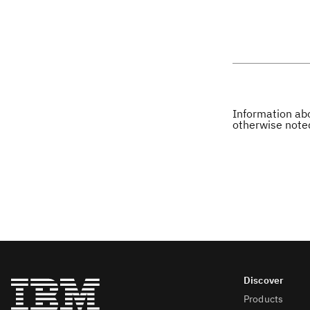
Information abo
otherwise note
Products