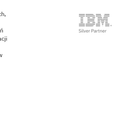
ch,
ań
cji
w