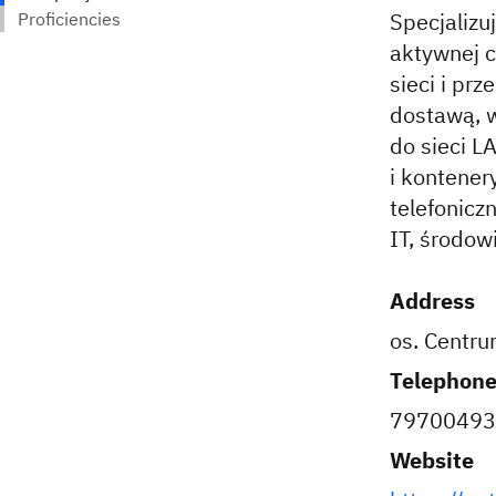
Specjalizu
aktywnej c
sieci i pr
dostawą, w
do sieci L
i kontener
telefonic
IT, środow
Address
os. Centru
Telephon
79700493
Website