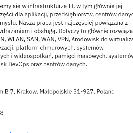
jemy się w infrastrukturze IT, w tym głównie jej
zęści dla aplikacji, przedsiębiorstw, centrów dany
zemysłu. Nasza praca jest najczęściej powiązana z
drażaniem i obsługą. Dotyczy to głównie rozwiąz
AN, WLAN, SAN, WAN, VPN, środowisk do wirtualiza
yzacji, platform chmurowych, systemów
znych i wideospotkań, pamięci masowych, systemó
isk DevOps oraz centrów danych.
m B 7, Krakow, Małopolskie 31-927, Poland
e
8