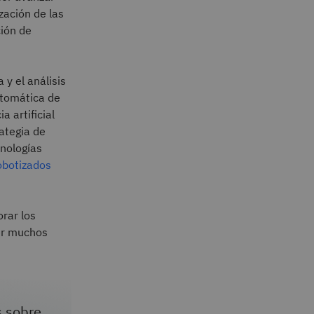
zación de las
ción de
 y el análisis
automática de
 artificial
ategia de
cnologías
obotizados
rar los
er muchos
s sobre