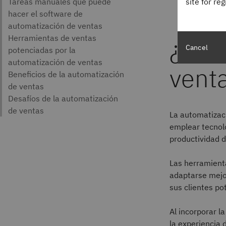
site for re
¿Qué
Cancel
vent
La automatizaci
emplear tecnolo
productividad d
Las herramient
adaptarse mejor
sus clientes po
Al incorporar l
la experiencia 