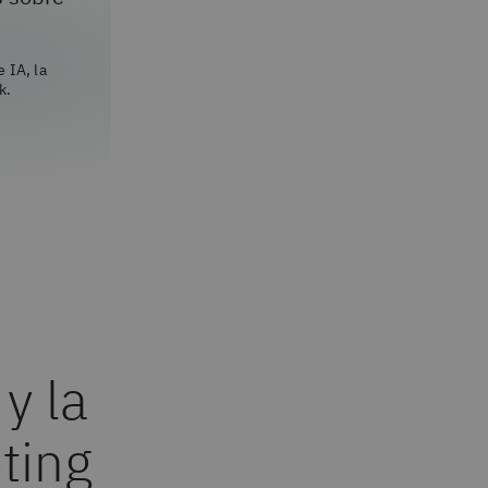
 IA, la
k.
y la
ting