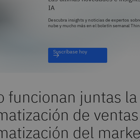
IA
Descubra insights y noticias de expertos sobre
nube y mucho más en el boletín semanal Thin
Suscríbase hoy
 funcionan juntas la
atización de ventas 
matización del marke