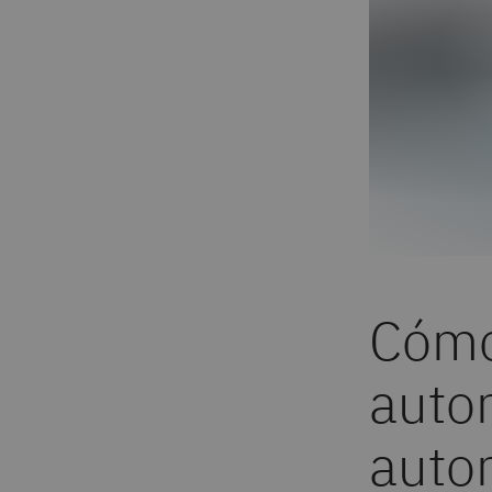
Cómo
autom
auto