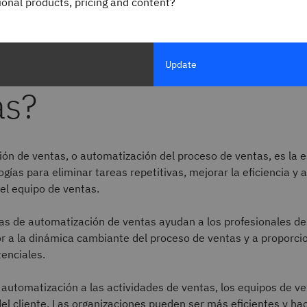
gional products, pricing and content?
 es la automatizació
Update
as?
ón de ventas, o automatización del proceso de ventas, es la e
gías para eliminar tareas repetitivas, mejorar la eficiencia y
el equipo de ventas.
as de automatización de ventas ayudan a los profesionales de
 a la dinámica cambiante del proceso de ventas y a proporcio
tenciales.
a automatización a las actividades de ventas, los equipos de 
del cliente. Las organizaciones pueden ser más eficientes y ha