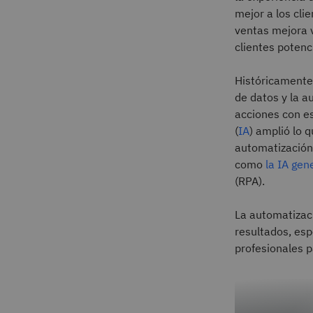
mejor a los cli
ventas mejora v
clientes potenci
Históricamente,
de datos y la a
acciones con es
(
IA
) amplió lo 
automatización
como
la IA gen
(RPA).
La automatizac
resultados, es
profesionales 