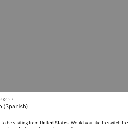
egion is:
o (Spanish)
a Downie
Keith O'Brien
ditor
Writer
 to be visiting from
United States
. Would you like to switch to 
ink
IBM Consulting