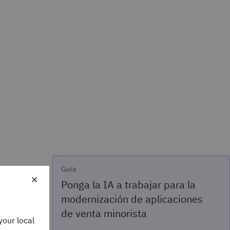
Guía
×
Ponga la IA a trabajar para la
modernización de aplicaciones
de venta minorista
your local