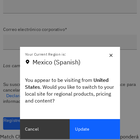
Correo electrónico corporativo*
×
Your Current Region is:
Mexico (Spanish)
Los campos marcados con (*) son obligatorios
You appear to be visiting from
United
Su suscripción se entregará en inglés. Encontrará un enlace para
States
. Would you like to switch to your
cancelar la suscripción en cada boletín. Consulte nuestra
local site for regional products, pricing
Declaración de privacidad de IB
M para obtener más
and content?
información.
Regístrese
Cancel
Update
Match Chat, un nuevo asistente interactivo de IA, responderá