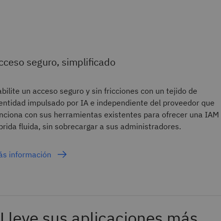
cceso seguro, simplificado
bilite un acceso seguro y sin fricciones con un tejido de
entidad impulsado por IA e independiente del proveedor que
nciona con sus herramientas existentes para ofrecer una IAM
brida fluida, sin sobrecargar a sus administradores.
ás información
Lleve sus aplicaciones más