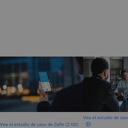
Ofrecer insights en tiempo real a
Creación de experien
escala
excepcionales
El proveedor de software bancario Zafin
La empresa de tarific
confía en IBM z16 para la fijación de
SunTec utiliza IBM z1
precios en tiempo real con el fin de
innovadora solución o
ayudar a los bancos a aumentar su
para bancos.
rentabilidad.
Vea el estudio de cas
Vea el estudio de caso de Zafin (2:00)