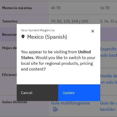
Memoria máxima
40 TB
16 TB
Tamaños
39, 82, 125, 168 y 200
5, 16, 32 
×
Your Current Region is:
Mexico (Spanish)
Hojas de especificaciones
Especificaciones de
Especifi
You appear to be visiting from
United
bastidor múltiple
solo bas
States
. Would you like to switch to your
local site for regional products, pricing
and content?
Eficiencia energética
Huella de carbono de
Huella d
bastidor múltiple
un solo 
Cancel
Update
Guías técnicas
Guía multifotograma
Guía de 
bastidor