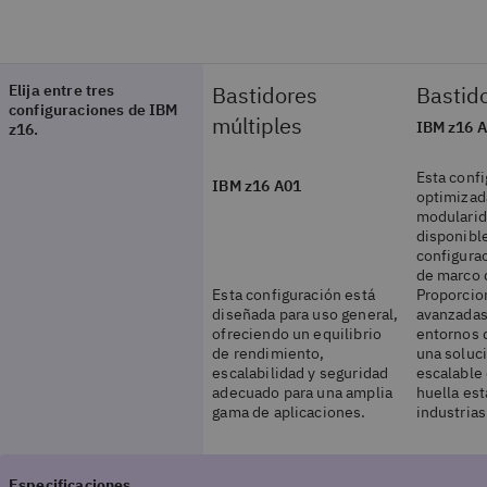
Elija entre tres
Bastidores
Bastido
configuraciones de IBM
múltiples
IBM z16 
z16.
Esta confi
IBM z16 A01
optimizada
modularid
disponibl
configurac
de marco d
Esta configuración está
Proporcio
diseñada para uso general,
avanzadas 
ofreciendo un equilibrio
entornos 
de rendimiento,
una soluc
escalabilidad y seguridad
escalable
adecuado para una amplia
huella est
gama de aplicaciones.
industrias