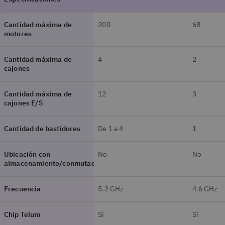
Cantidad máxima de
200
68
motores
Cantidad máxima de
4
2
cajones
Cantidad máxima de
12
3
cajones E/S
Cantidad de bastidores
De 1 a 4
1
Ubicación con
No
No
almacenamiento/conmutador
Frecuencia
5.2 GHz
4.6 GHz
Chip Telum
Sí
Sí