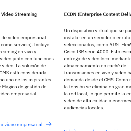
 Video Streaming
ECDN (Enterprise Content Deli
Un dispositivo virtual que se p
 de video empresarial
instalar en un servidor o enrut
como servicio). Incluye
seleccionados, como AT&T Fle
reaming en vivo y
Cisco ISR serie 4000. Esto esca
video junto con funciones
entrega de video local mediante
 video. La solución de
almacenamiento en caché de
y CMS está considerada
transmisiones en vivo y video b
mo uno de los aspirantes
demanda desde el CMS. Como r
e Mágico de gestión de
la tensión se elimina en gran m
video empresarial.
la red local, lo que permite la e
video de alta calidad a enorme
audiencias locales.
de video empresarial