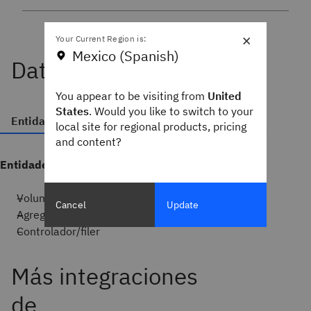
×
Your Current Region is:
Mexico (Spanish)
Datos descubiertos
You appear to be visiting from
United
States
. Would you like to switch to your
Entidades
Métricas
Acciones generadas
local site for regional products, pricing
and content?
Entidades
Volumen
Cancel
Update
Agregar
Controlador/filer