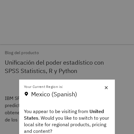
Blog del producto
Unificación del poder estadístico con
SPSS Statistics, R y Python
×
Your Current Region is:
Mexico (Spanish)
IBM SPSS Statistics proporciona modelos
predictivos y técnicas estadísticas avanzadas para
You appear to be visiting from
United
obtener insights aplicables en la práctica a partir
States
. Would you like to switch to your
de los datos.
local site for regional products, pricing
and content?