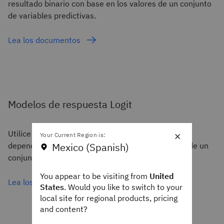
resultado binario con base en los valores de un conjunto
de variables predictivas.
Lea los documentos
Modelos de respuesta Logit
×
Utilice la función de enlace logit para modelar la
Your Current Region is:
dependencia de una respuesta ordinal politómica de un
Mexico (Spanish)
conjunto de predictores.
You appear to be visiting from
United
Lea los documentos
States
. Would you like to switch to your
local site for regional products, pricing
and content?